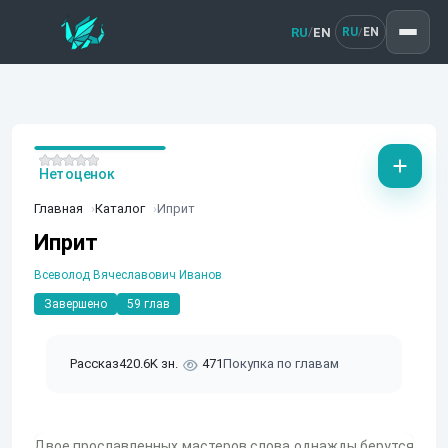
RU
EN
/
RU
EN
/
Нет оценок
Главная
Каталог
Иприт
Иприт
Всеволод Вячеславович Иванов
Завершено
59 глав
Рассказ
420.6K зн.
471
Покупка по главам
Двое прославленных мастеров слова однажды берутся