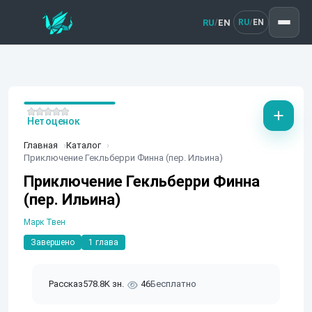
RU
EN
/
RU
EN
/
Нет оценок
Главная
Каталог
Приключение Гекльберри Финна (пер. Ильина)
Приключение Гекльберри Финна
(пер. Ильина)
Марк Твен
Завершено
1 глава
Рассказ
578.8K зн.
46
Бесплатно