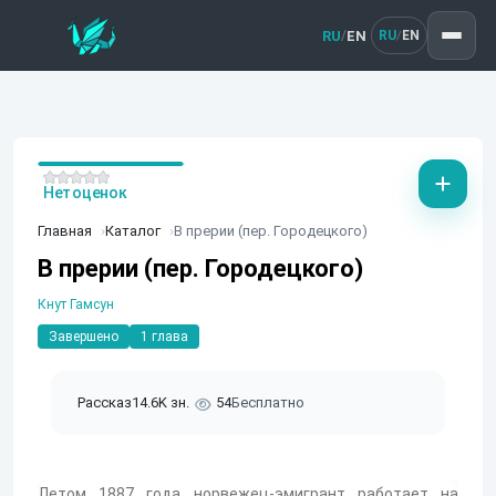
RU
EN
/
RU
EN
/
Нет оценок
Главная
Каталог
В прерии (пер. Городецкого)
В прерии (пер. Городецкого)
Кнут Гамсун
Завершено
1 глава
Рассказ
14.6K зн.
54
Бесплатно
Летом 1887 года норвежец-эмигрант работает на