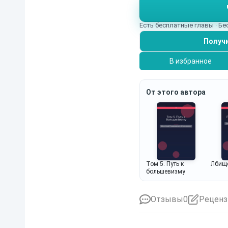
формируют художника 
Есть бесплатные главы · Б
Получи
В избранное
От этого автора
Том 5. Путь к
Лбищ
большевизму
Отзывы
0
Реценз