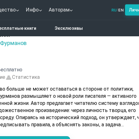
щество
Инфо
Авторам
Лич
RU
EN
/
ратурные записи
есплатные книги
Эксклюзивы
иси
 Фурманов
есплатно
ие
Статистика
тво больше не может оставаться в стороне от политики,
рманов размышляет о новой роли писателя — активного
енной жизни. Автор предлагает читателю систему взглядо
удожественное произведение: через личность творца, его
реду. Опираясь на исторический подход, он утверждает, 
едписывать правила, а объяснять законы, а задача
ытую суть характера или идеи. Эта книга — не просто
 приглашающий задуматься о том, как время и общество