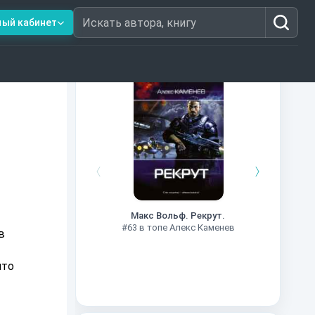
ный кабинет
Искать автора, книгу
Книги из топ-100
#7
Макс Вольф. Рекрут.
#63 в топе Алекс Каменев
в
что