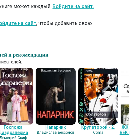
 книге может каждый.
Войдите на сайт.
ойдите на сайт
, чтобы добавить свою
лей и рекомендации
писателей.
Госпожа
Напарник
Круг второй - 2.
ЖК: СЕ
Даздраперма
ВЕК НАШ
Владислав Бессонов
Coma
Деметрий Скиф
Гость