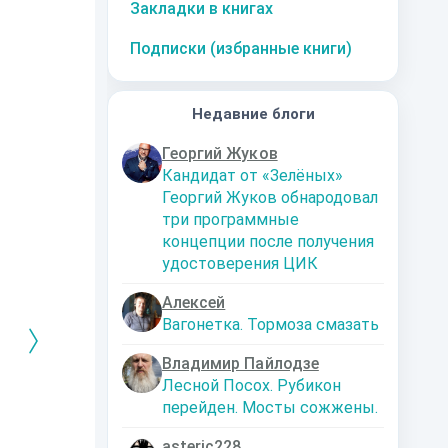
Закладки в книгах
Подписки (избранные книги)
Недавние блоги
Георгий Жуков
Кандидат от «Зелёных»
Георгий Жуков обнародовал
три программные
концепции после получения
удостоверения ЦИК
Алексей
Вагонетка. Тормоза смазать
Владимир Пайлодзе
Лесной Посох. Рубикон
перейден. Мосты сожжены.
РЕБРЯНЫЙ
Дальняя
Кто я? Или как
1. Ксенолог
ЕЙ ЛЮБВИ
экспедиция
найти себя в
пересадочн
современном мире
станции
-121359
Левадский Артем
asteric228