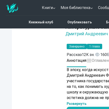
Книги
Моя библиотека
Сооб
Главная
Каталог
Лите
Книжный клуб
Опубликовать
Б
Нет оценок
Литературные зап
Дмитрий Андреевич
Завершено
1 глава
Рассказ
12K зн.
160
Б
Аннотация
Оглавлен
В эпоху, когда искусс
Дмитрий Андреевич Фу
участника государств
на то, как понимать х
школу и окружающую с
эстетика должна не пр
искусства — явить скр
Развернуть
заметки, а манифест,