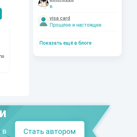
Александрович
nastyaaaacha
Аксюта Янсе
в
visa card
Прошлое и настоящее
Показать ещё в блоге
по
ми
 в
Стать автором