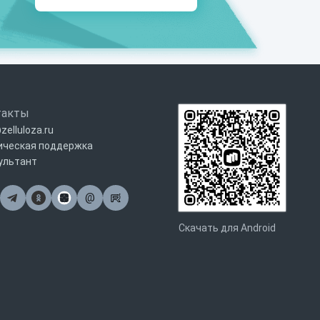
такты
zelluloza.ru
ическая поддержка
ультант
@
Почта
Скачать для Android