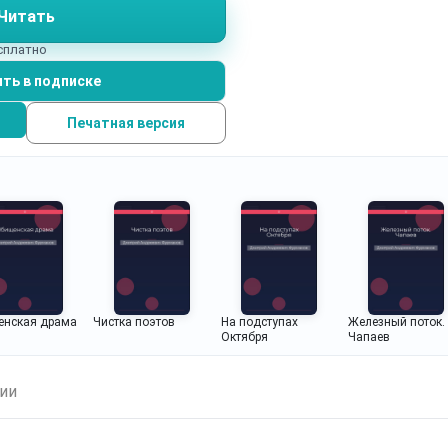
Читать
и его творения.
есплатно
ть в подписке
Печатная версия
енская драма
Чистка поэтов
На подступах
Железный поток.
Октября
Чапаев
ии