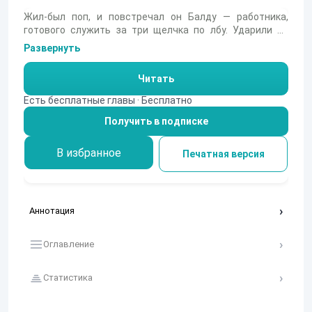
Жил-был поп, и повстречал он Балду — работника,
готового служить за три щелчка по лбу. Ударили по
рукам, и Балда поселился в поповом доме: работает за
Развернуть
семерых, спит на соломе, а хозяин меж тем дрожит,
предвкушая расплату. Но поп, жадный и недалёкий,
Читать
надеется на «авось», а его попадья уже придумывает
хитрость, как избавиться от нежданного долга.
Есть бесплатные главы · Бесплатно
Удастся ли попу обмануть судьбу и сберечь свой лоб —
Получить в подписке
узнаете в этой остроумной и вечной истории о
жадности, смекалке и справедливом возмездии.
В избранное
Печатная версия
Аннотация
Оглавление
Статистика