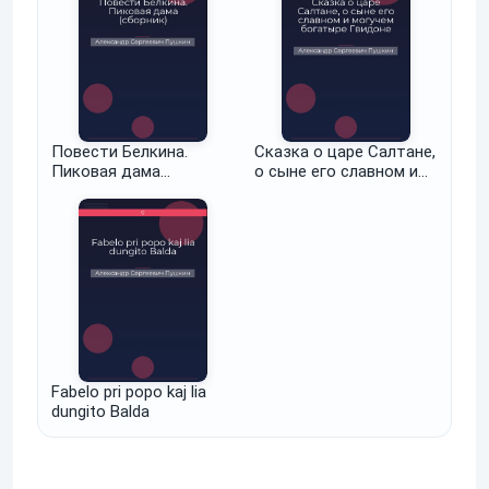
Повести Белкина.
Сказка о царе Салтане,
Пиковая дама
о сыне его славном и
(сборник)
могучем богатыре
Гвидоне Салтановиче и
о прекрасной царевне
Лебеди. Том V
Fabelo pri popo kaj lia
dungito Balda