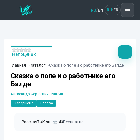
RU
EN
/
RU
EN
/
Нет оценок
Главная
Каталог
Сказка о попе и о работнике его Балде
Сказка о попе и о работнике его
Балде
Александр Сергеевич Пушкин
Завершено
1 глава
Рассказ
7.4K зн.
43
Бесплатно