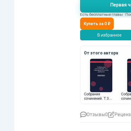
Первая ч
Есть бесплатные главы · По
В избранное
От этого автора
Собрание
Собр
сочинений. Т.3.
сочин
Карьера Ругонов.
сборн
Добыча
Нинон
Клода
Отзывы
0
Реценз
умерш
Ракен