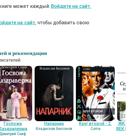
 книге может каждый.
Войдите на сайт.
ойдите на сайт
, чтобы добавить свою
лей и рекомендации
писателей.
Госпожа
Напарник
Круг второй - 2.
ЖК: СЕ
Даздраперма
ВЕК НАШ
Владислав Бессонов
Coma
Деметрий Скиф
Гость