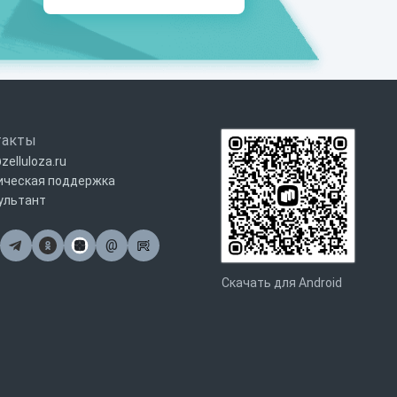
такты
zelluloza.ru
ическая поддержка
ультант
@
Почта
Скачать для Android