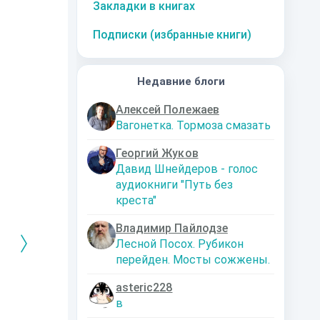
Закладки в книгах
Подписки (избранные книги)
Недавние блоги
Алексей Полежаев
Вагонетка. Тормоза смазать
Георгий Жуков
Давид Шнейдеров - голос
аудиокниги "Путь без
креста"
Владимир Пайлодзе
Лесной Посох. Рубикон
перейден. Мосты сожжены.
asteric228
РЕБРЯНЫЙ
Дальняя
Кто я? Или как
1. Ксенолог
в
ЕЙ ЛЮБВИ
экспедиция
найти себя в
пересадочн
современном мире
станции
-121359
Левадский Артем