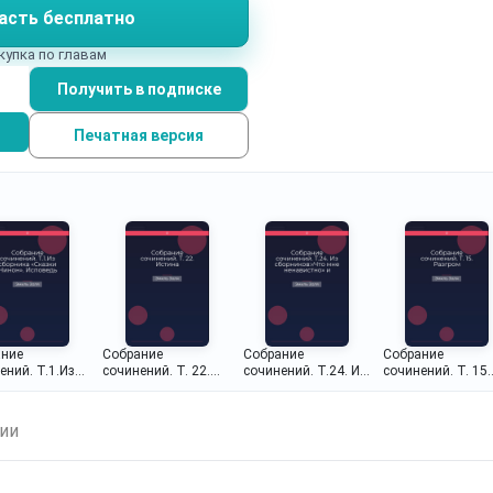
асть бесплатно
купка по главам
Получить в подписке
Печатная версия
ание
Собрание
Собрание
Собрание
ений. Т.1.Из
сочинений. Т. 22.
сочинений. Т.24. Из
сочинений. Т. 15.
ика «Сказки
Истина
сборников:«Что мне
Разгром
». Исповедь
ненавистно» и
. Завет
«Экспериментальны
ии
ей. Тереза
й роман»