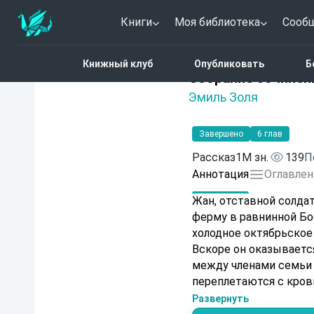
Книги
Моя библиотека
Сооб
Главная
Каталог
Собр
Книжный клуб
Опубликовать
Б
Нет оценок
Собрание сочинени
Эмиль Золя
Завершено
6 глав
Рассказ
1M зн.
139
П
Аннотация
Оглавлен
Жан, отставной солдат
ферму в равнинной Бос
холодное октябрьское
Вскоре он оказываетс
между членами семьи 
переплетаются с кров
земли оплачен потом 
Развернуть
деревенской жизни.