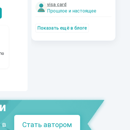
Александрович
nastyaaaacha
Аксюта Янсе
visa card
Прошлое и настоящее
Показать ещё в блоге
по
ми
 в
Стать автором