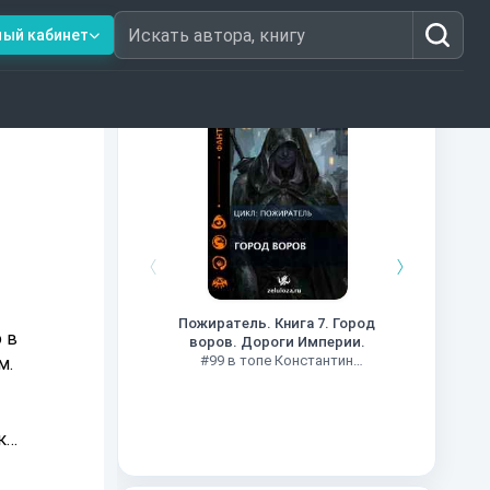
ный кабинет
Искать автора, книгу
Книги из топ-100
Кни
#34 в 
Пожиратель. Книга 7. Город
 в
воров. Дороги Империи.
#99 в топе Константин
м.
Муравьев
к
ой