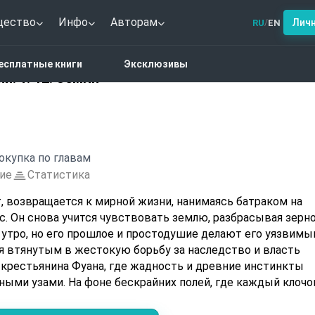
щество
Инфо
Авторам
Лич
RU
EN
/
ание сочинений. Т. 12. Земля
есплатные книги
Эксклюзивы
й. Т. 12. Земля
окупка по главам
ие
Статистика
, возвращается к мирной жизни, нанимаясь батраком на
. Он снова учится чувствовать землю, разбрасывая зерно
 утро, но его прошлое и простодушие делают его уязвимы
я втянутым в жестокую борьбу за наследство и власть
крестьянина Фуана, где жадность и древние инстинкты
ными узами. На фоне бескрайних полей, где каждый клочо
и насилием, Жану предстоит столкнуться с темной изнанк