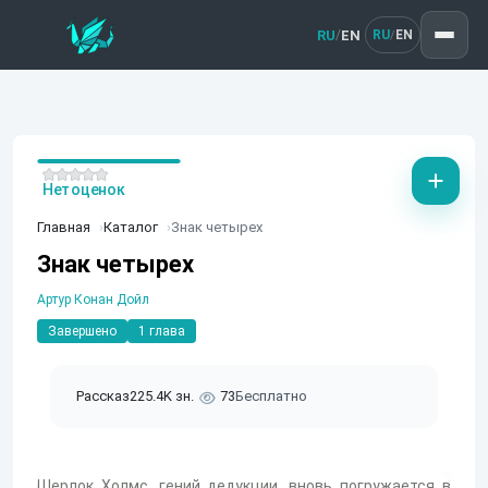
RU
EN
/
RU
EN
/
Нет оценок
Главная
Каталог
Знак четырех
Знак четырех
Артур Конан Дойл
Завершено
1 глава
Рассказ
225.4K зн.
73
Бесплатно
Шерлок Холмс, гений дедукции, вновь погружается в