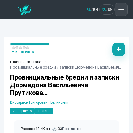
RU
EN
/
RU
EN
/
Нет оценок
Главная
Каталог
Провинциальные бредни и записки Дормедона Васильевича Прутикова…
Провинциальные бредни и записки
Дормедона Васильевича
Прутикова…
Виссарион Григорьевич Белинский
Завершено
1 глава
Рассказ
18.4K зн.
33
Бесплатно