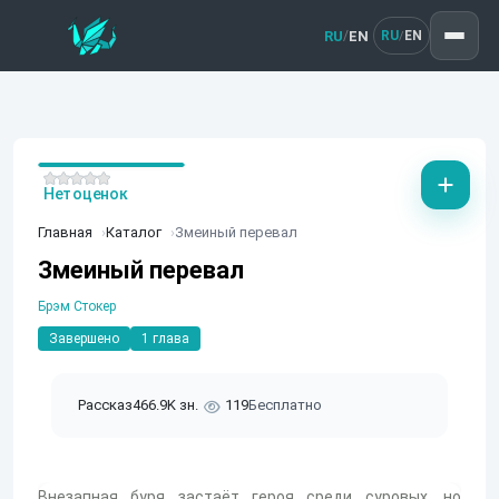
RU
EN
/
RU
EN
/
Нет оценок
Главная
Каталог
Змеиный перевал
Змеиный перевал
Брэм Стокер
Завершено
1 глава
Рассказ
466.9K зн.
119
Бесплатно
Внезапная буря застаёт героя среди суровых, но