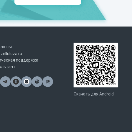
такты
zelluloza.ru
ическая поддержка
ультант
@
Почта
Скачать для Android