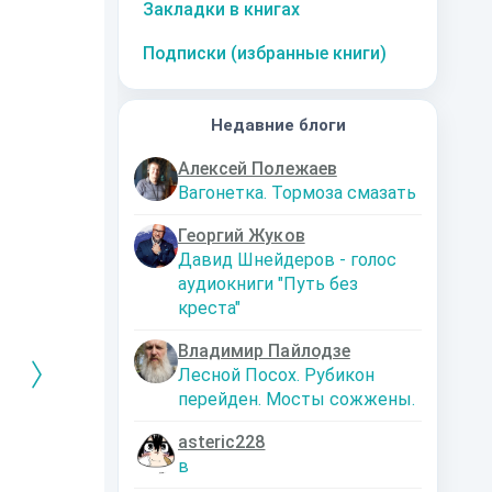
Закладки в книгах
Подписки (избранные книги)
Недавние блоги
Алексей Полежаев
Вагонетка. Тормоза смазать
Георгий Жуков
Давид Шнейдеров - голос
аудиокниги "Путь без
креста"
Владимир Пайлодзе
Лесной Посох. Рубикон
перейден. Мосты сожжены.
asteric228
РЕБРЯНЫЙ
Дальняя
Кто я? Или как
1. Ксенолог
в
ЕЙ ЛЮБВИ
экспедиция
найти себя в
пересадочн
современном мире
станции
-121359
Левадский Артем