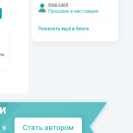
Александрович
nastyaaaacha
Аксюта Янсе
visa card
Прошлое и настоящее
Показать ещё в блоге
по
ми
 в
Стать автором