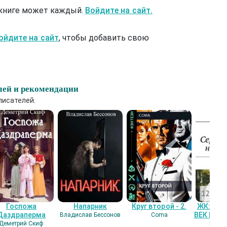
 книге может каждый.
Войдите на сайт.
ойдите на сайт
, чтобы добавить свою
лей и рекомендации
писателей.
Госпожа
Напарник
Круг второй - 2.
ЖК: СЕ
Даздраперма
ВЕК НАШ
Владислав Бессонов
Coma
Деметрий Скиф
Гость