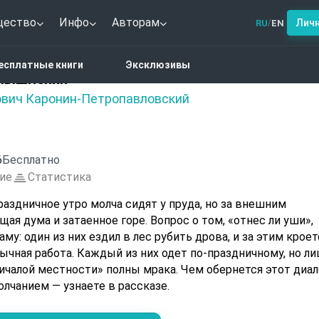
щество
Инфо
Авторам
Лич
RU
EN
/
здничные размышления
есплатные книги
Эксклюзивы
мышления
вич Каронин-Петропавловский
6
Бесплатно
ие
Статистика
аздничное утро молча сидят у пруда, но за внешним
ая дума и затаенное горе. Вопрос о том, «отнес ли уши»,
му: один из них ездил в лес рубить дрова, и за этим кроет
ычная работа. Каждый из них одет по-праздничному, но ли
ичалой местности» полны мрака. Чем обернется этот диал
олчанием — узнаете в рассказе.