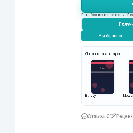
Есть бесплатные главы · Б
Получи
В избранное
От этого автора
В лесу
Мешок
Отзывы
0
Реценз