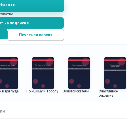
Читать
есплатно
ть в подписке
Печатная версия
 в три пуда
По Ишиму и Тоболу
Золотоискатели
Счастливое
открытие
ии