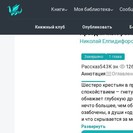
Книги
Моя библиотека
Сооб
Главная
Каталог
Пра
Книжный клуб
Опубликовать
Б
Нет оценок
Праздничные раз
Николай Елпидифоро
Завершено
1 глава
Рассказ
54.3K зн.
12
Аннотация
Оглавлен
Шестеро крестьян в пр
спокойствием — гнетущ
обнажает глубокую дра
нечто большее, чем об
озабочены, а души «од
и что скрывается за м
Развернуть