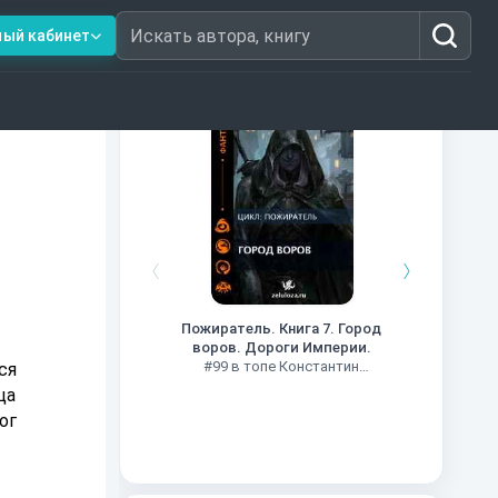
ный кабинет
Искать автора, книгу
Книги из топ-100
Кни
#34 в 
Пожиратель. Книга 7. Город
воров. Дороги Империи.
#99 в топе Константин
ся
Муравьев
ца
ог