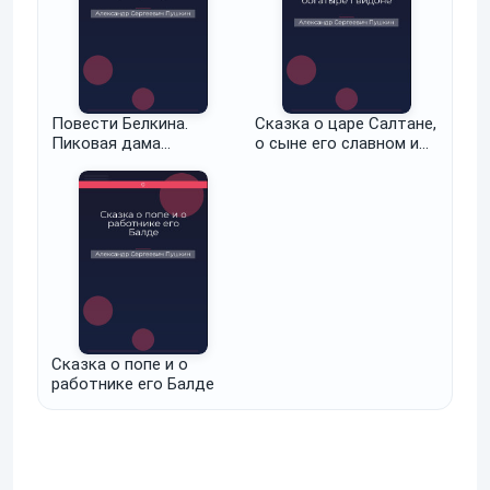
Повести Белкина.
Сказка о царе Салтане,
Пиковая дама
о сыне его славном и
(сборник)
могучем богатыре
Гвидоне Салтановиче и
о прекрасной царевне
Лебеди. Том V
Сказка о попе и о
работнике его Балде