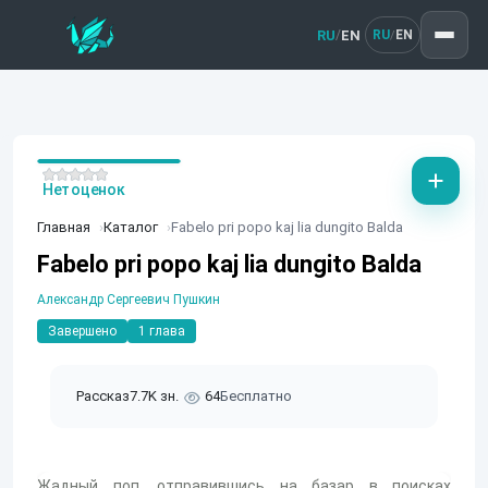
RU
EN
/
RU
EN
/
Нет оценок
Главная
Каталог
Fabelo pri popo kaj lia dungito Balda
Fabelo pri popo kaj lia dungito Balda
Александр Сергеевич Пушкин
Завершено
1 глава
Рассказ
7.7K зн.
64
Бесплатно
Жадный поп, отправившись на базар в поисках