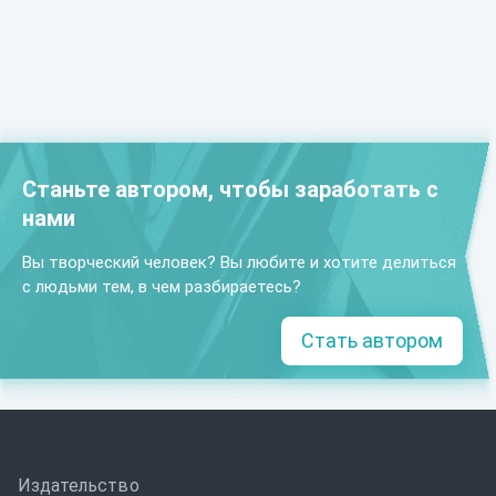
Станьте автором, чтобы заработать с
нами
Вы творческий человек? Вы любите и хотите делиться
с людьми тем, в чем разбираетесь?
Стать автором
Издательство