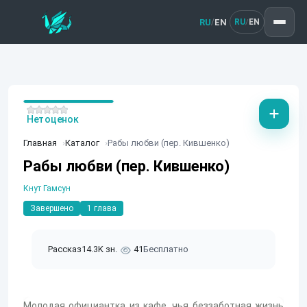
RU
EN
/
RU
EN
/
Нет оценок
Главная
Каталог
Рабы любви (пер. Кившенко)
Рабы любви (пер. Кившенко)
Кнут Гамсун
Завершено
1 глава
Рассказ
14.3K зн.
41
Бесплатно
Молодая официантка из кафе, чья беззаботная жизнь