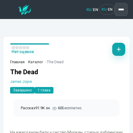
RU
EN
/
RU
EN
/
Нет оценок
Главная
Каталог
The Dead
The Dead
James Joyce
Завершено
1 глава
Рассказ
91.9K зн.
60
Бесплатно
На ежегодном балу у сестёр Моркан, старых дублинских