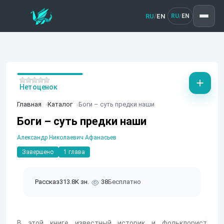
RU
EN
/
RU
EN
/
Нет оценок
Главная
Каталог
Боги – суть предки наши
Боги – суть предки наши
Александр Николаевич Афанасьев
Завершено
1 глава
Рассказ
313.8K зн.
38
Бесплатно
В этой книге известный историк и фольклорист