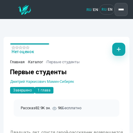
RU
EN
/
RU
EN
/
Нет оценок
Главная
Каталог
Первые студенты
Первые студенты
Дмитрий Наркисович Мамин-Сибиряк
Завершено
1 глава
Рассказ
82.9K зн.
96
Бесплатно
Двадцать лет спустя герой-рассказчик возвращается