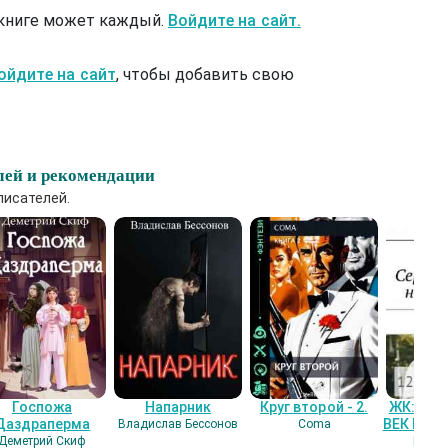
 книге может каждый.
Войдите на сайт.
ойдите на сайт
, чтобы добавить свою
лей и рекомендации
писателей.
Госпожа
Напарник
Круг второй - 2.
ЖК: СЕ
Даздраперма
ВЕК НАШ
Владислав Бессонов
Coma
Деметрий Скиф
Гость