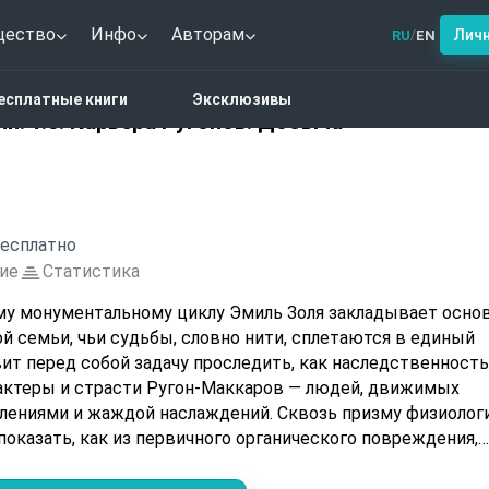
щество
Инфо
Авторам
Лич
RU
EN
/
ание сочинений. Т.3. Карьера Ругонов. Добыча
есплатные книги
Эксклюзивы
й. Т.3. Карьера Ругонов. Добыча
есплатно
ие
Статистика
му монументальному циклу Эмиль Золя закладывает осно
й семьи, чьи судьбы, словно нити, сплетаются в единый
вит перед собой задачу проследить, как наследственность
актеры и страсти Ругон-Маккаров — людей, движимых
ениями и жаждой наслаждений. Сквозь призму физиолог
показать, как из первичного органического повреждения,
ления в поколение, рождаются и добродетели, и пороки.
о вступление, а ключ к пониманию того, как обычные люд