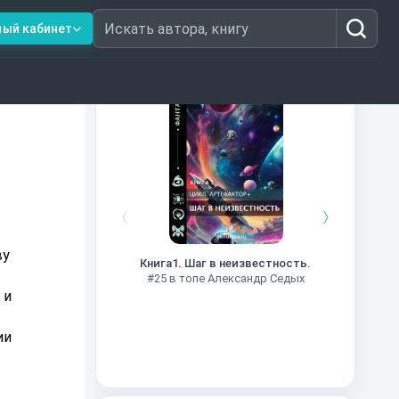
ный кабинет
Искать автора, книгу
Книги из топ-100
Далёкие
Импе
ву
Книга1. Шаг в неизвестность.
#27 в 
#25 в топе Александр Седых
 и
ии
и,