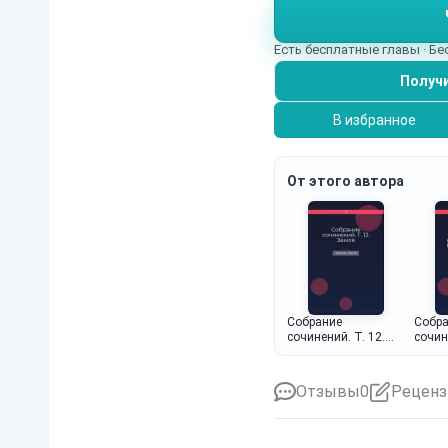
выходя из народа, ст
Есть бесплатные главы · Б
Получи
В избранное
От этого автора
Собрание
Собр
сочинений. Т. 12.
сочин
Земля
сборн
Нинон
Клода
Отзывы
0
Реценз
умерш
Ракен