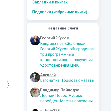
Закладки в книгах
Подписки (избранные книги)
Недавние блоги
Георгий Жуков
Кандидат от «Зелёных»
Георгий Жуков обнародовал
три программные
концепции после получения
удостоверения ЦИК
Алексей
Вагонетка. Тормоза смазать
Владимир Пайлодзе
Лесной Посох. Рубикон
перейден. Мосты сожжены.
РЕБРЯНЫЙ
Дальняя
Кто я? Или как
1. Ксенолог
ЕЙ ЛЮБВИ
экспедиция
найти себя в
пересадочн
современном мире
станции
-121359
Левадский Артем
asteric228