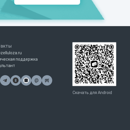
такты
zelluloza.ru
ическая поддержка
ультант
@
Почта
Скачать для Android