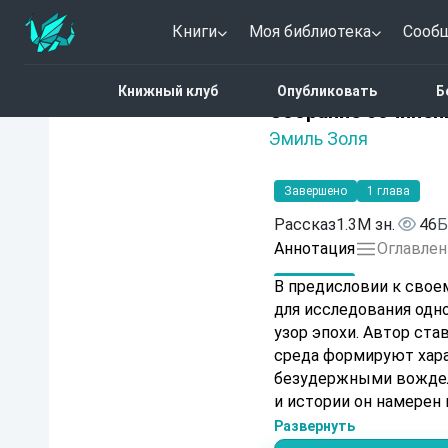
Книги
Моя библиотека
Сооб
Главная
Каталог
Собр
Книжный клуб
Опубликовать
Б
Нет оценок
Собрание сочинени
Эмиль Золя
Завершено
1 глава
Рассказ
1.3M зн.
46
Б
Аннотация
Оглавлен
В предисловии к свое
для исследования одно
узор эпохи. Автор ста
среда формируют хар
безудержными вождел
и истории он намерен 
передающегося из поко
Развернуть
Этот текст — не прост