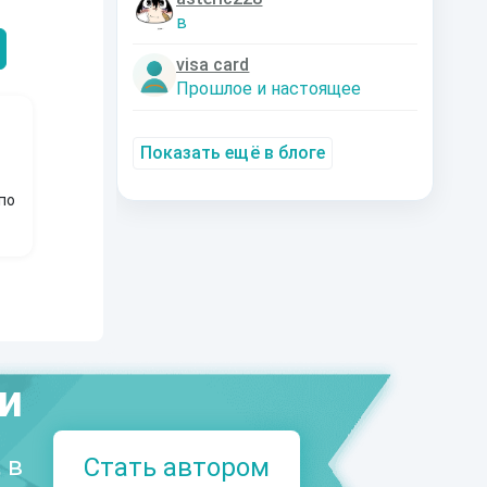
Александрович
nastyaaaacha
Аксюта Янсе
в
visa card
Прошлое и настоящее
Показать ещё в блоге
по
ми
 в
Стать автором