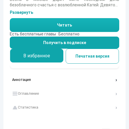
безоблачного счастья с возлюбленной Катей. Девятого
марта, на Тверском бульваре, их переполняет взаимная
Развернуть
нежность, детская доверчивость и предчувствие
бесконечной радости. Однако за этой лёгкостью уже
Читать
скрывается тревога: герой, чуткий и ревнивый, ещё не
знает, что эта близость — лишь затишье перед бурей.
Есть бесплатные главы · Бесплатно
Повесть Бунина — пронзительная история о первой
Получить в подписке
любви, её упоительной сладости и неотвратимой
горечи, когда чувство становится сильнее самого
человека.
В избранное
Печатная версия
Аннотация
Оглавление
Статистика