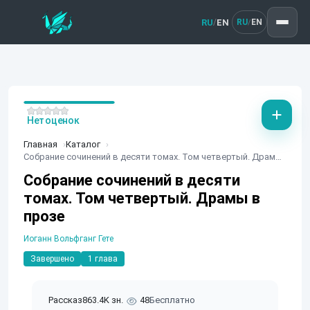
RU
EN
/
RU
EN
/
Нет оценок
Главная
Каталог
Собрание сочинений в десяти томах. Том четвертый. Драмы в прозе
Собрание сочинений в десяти
томах. Том четвертый. Драмы в
прозе
Иоганн Вольфганг Гете
Завершено
1 глава
Рассказ
863.4K зн.
48
Бесплатно