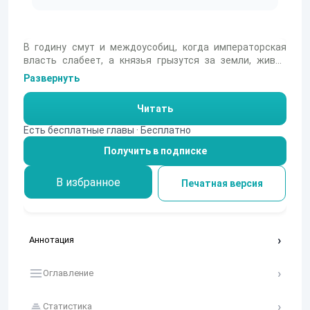
В годину смут и междоусобиц, когда императорская
власть слабеет, а князья грызутся за земли, живет
легендарный рыцарь Гец фон Берлихинген. Потеряв в
Развернуть
бою правую руку и заменив ее железным протезом, он
остается верен собственному кодексу чести, что
Читать
неизбежно сталкивает его с коварным епископом
Бамбергским и его придворным Вейслингеном.
Есть бесплатные главы · Бесплатно
Отстаивая свою независимость и справедливость, Гец
Получить в подписке
оказывается втянут в водоворот политических интриг
и крестьянского бунта, где каждый шаг грозит гибелью.
Сможет ли железная рука удержать то, что дороже
В избранное
Печатная версия
жизни, когда против тебя ополчилась вся империя?
Аннотация
Оглавление
Статистика