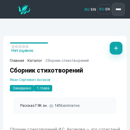
RU
EN
/
RU
EN
/
Нет оценок
Главная
Каталог
Сборник стихотворений
Сборник стихотворений
Иван Сергеевич Аксаков
Завершено
1 глава
Рассказ
7.9K зн.
141
Бесплатно
Сборник стихотворений И.С. Аксакова — это страстный