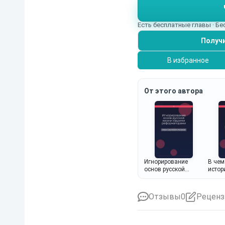
Есть бесплатные главы · Б
Получи
В избранное
От этого автора
Игнорирование
В чем
основ русской
истор
жизни нашими
назна
реформаторами
Отзывы
0
Реценз