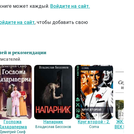
 книге может каждый.
Войдите на сайт.
ойдите на сайт
, чтобы добавить свою
лей и рекомендации
писателей.
Госпожа
Напарник
Круг второй - 2.
ЖК: СЕ
Даздраперма
ВЕК НАШ
Владислав Бессонов
Coma
Деметрий Скиф
Гость