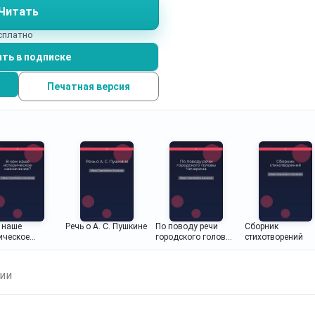
Читать
есплатно
ть в подписке
Печатная версия
 наше
Речь о А. С. Пушкине
По поводу речи
Сборник
ическое
городского головы
стихотворений
чение?
Чичерина
ии