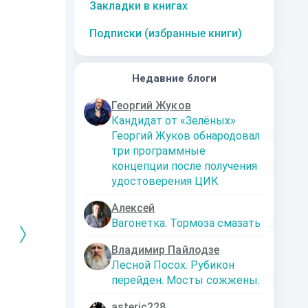
Закладки в книгах
Подписки (избранные книги)
Недавние блоги
Георгий Жуков
Кандидат от «Зелёных»
Георгий Жуков обнародовал
три программные
концепции после получения
удостоверения ЦИК
Алексей
Вагонетка. Тормоза смазать
Владимир Пайлодзе
Лесной Посох. Рубикон
перейден. Мосты сожжены.
РЕБРЯНЫЙ
Дальняя
Кто я? Или как
1. Ксенолог
ЕЙ ЛЮБВИ
экспедиция
найти себя в
пересадочн
современном мире
станции
-121359
Левадский Артем
asteric228