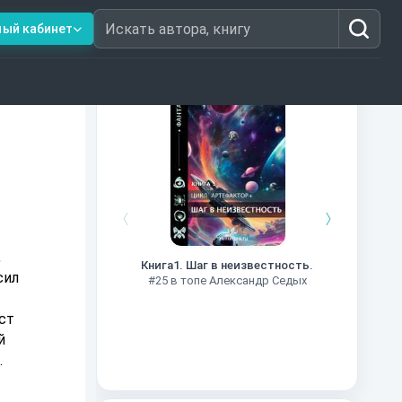
ный кабинет
Искать автора, книгу
Книги из топ-100
Далёкие
Импе
,
Книга1. Шаг в неизвестность.
#27 в 
сил
#25 в топе Александр Седых
ст
й