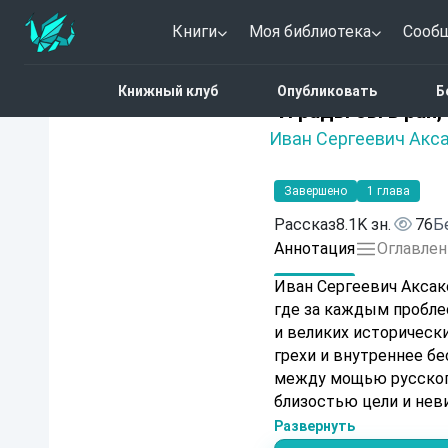
Книги
Моя библиотека
Сооб
Главная
Каталог
«И р
Книжный клуб
Опубликовать
Б
Нет оценок
«И рады бы в рай,
Иван Сергеевич Акс
Завершено
1 глава
Рассказ
8.1K зн.
76
Б
Аннотация
Оглавлен
Иван Сергеевич Аксак
где за каждым проблес
и великих историческ
грехи и внутреннее б
между мощью русского
близостью цели и неви
пронзительный диагно
Развернуть
почему рай так близок