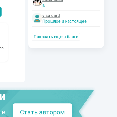
Александрович
nastyaaaacha
Аксюта Янсе
в
visa card
Прошлое и настоящее
Показать ещё в блоге
по
ми
 в
Стать автором