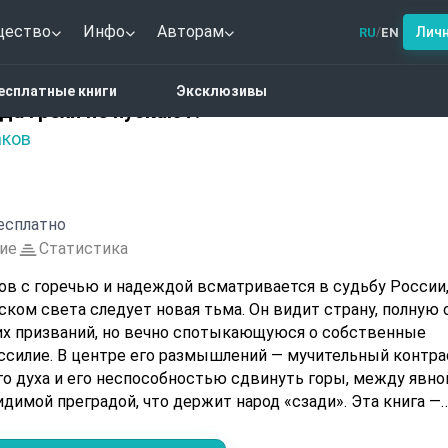
щество
Инфо
Авторам
Лич
RU
EN
/
ады бы в рай, да грехи не пускают!»
есплатные книги
Эксклюзивы
 да грехи не пускают!»
аков
есплатно
ие
Статистика
ов с горечью и надеждой всматривается в судьбу России
ком света следует новая тьма. Он видит страну, полную 
их призваний, но вечно спотыкающуюся о собственные
ессилие. В центре его размышлений — мучительный контра
 духа и его неспособностью сдвинуть горы, между явно
димой преградой, что держит народ «сзади». Эта книга —
з национальной душе, задающейся вечным вопросом:
, но так недостижим?