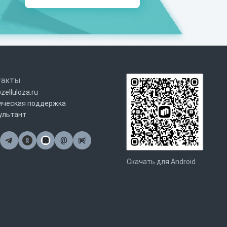
такты
zelluloza.ru
ическая поддержка
ультант
@
Почта
Скачать для Android