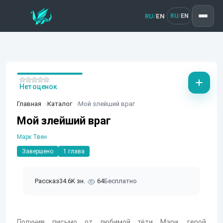
RU
EN
/
RU
EN
/
Нет оценок
Главная
Каталог
Мой злейший враг
Мой злейший враг
Марк Твен
Завершено
1 глава
Рассказ
34.6K зн.
64
Бесплатно
Получив письмо от любимой тёти Мэри, герой