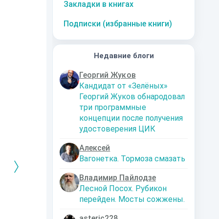
Закладки в книгах
Подписки (избранные книги)
Недавние блоги
Георгий Жуков
Кандидат от «Зелёных»
Георгий Жуков обнародовал
три программные
концепции после получения
удостоверения ЦИК
Алексей
Вагонетка. Тормоза смазать
Владимир Пайлодзе
Лесной Посох. Рубикон
перейден. Мосты сожжены.
РЕБРЯНЫЙ
Дальняя
Кто я? Или как
1. Ксенолог
ЕЙ ЛЮБВИ
экспедиция
найти себя в
пересадочн
современном мире
станции
-121359
Левадский Артем
asteric228