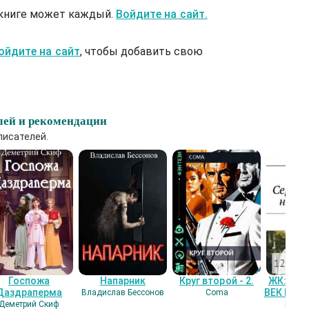
 книге может каждый.
Войдите на сайт.
ойдите на сайт
, чтобы добавить свою
лей и рекомендации
писателей.
Госпожа
Напарник
Круг второй - 2.
ЖК: СЕ
Даздраперма
ВЕК НАШ
Владислав Бессонов
Coma
Деметрий Скиф
Гость