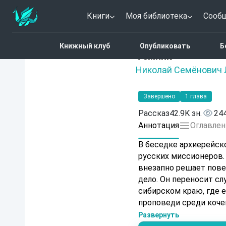
Книги
Моя библиотека
Сооб
Главная
Каталог
Тем
Книжный клуб
Опубликовать
Б
Нет оценок
Темняк
Николай Семёнович 
Завершено
1 глава
Рассказ
42.9K зн.
24
Аннотация
Оглавлен
В беседке архиерейско
русских миссионеров.
внезапно решает пове
дело. Он переносит с
сибирском краю, где 
проповеди среди коче
поучительным, но и п
Развернуть