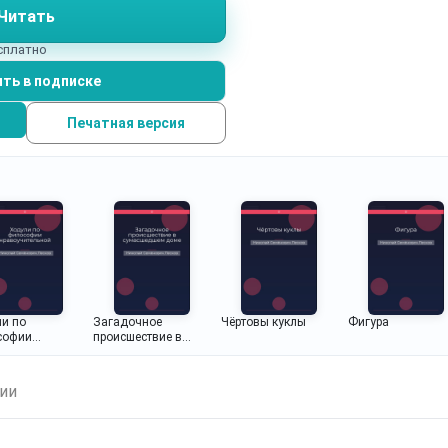
Читать
есплатно
ть в подписке
Печатная версия
и по
Загадочное
Чёртовы куклы
Фигура
софии
происшествие в
учительной
сумасшедшем доме
ии