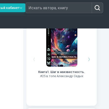
ный кабинет
Искать автора, книгу
Книги из топ-100
Далёкие
Импе
Книга1. Шаг в неизвестность.
#27 в 
#25 в топе Александр Седых