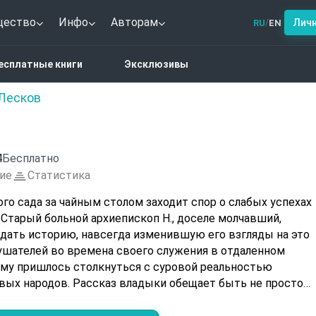
щество
Инфо
Авторам
Лич
RU
EN
/
няк
есплатные книги
Эксклюзивы
Лесков
4
Бесплатно
ие
Статистика
го сада за чайным столом заходит спор о слабых успехах
 Старый больной архиепископ Н., доселе молчавший,
дать историю, навсегда изменившую его взгляды на это
лушателей во времена своего служения в отдаленном
ему пришлось столкнуться с суровой реальностью
вых народов. Рассказ владыки обещает быть не просто
олным неожиданных откровений.