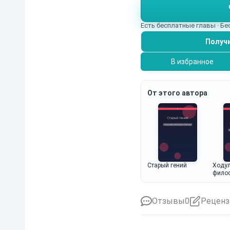
Есть бесплатные главы · Б
Получи
В избранное
От этого автора
Старый гений
Ходул
фило
нраво
Отзывы
0
Реценз