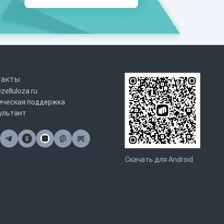
такты
zelluloza.ru
ическая поддержка
ультант
@
Почта
Скачать для Android