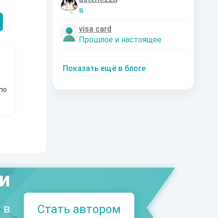
Александрович
nastyaaaacha
Аксюта Янсе
в
visa card
Прошлое и настоящее
Показать ещё в блоге
по
ми
 в
Стать автором