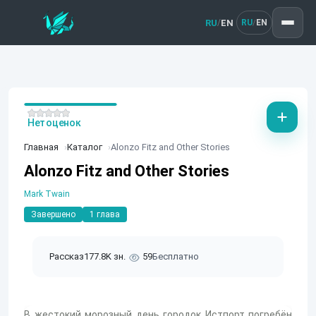
RU
EN
/
RU
EN
/
Нет оценок
Главная
Каталог
Alonzo Fitz and Other Stories
Alonzo Fitz and Other Stories
Mark Twain
Завершено
1 глава
Рассказ
177.8K зн.
59
Бесплатно
В жестокий морозный день городок Истпорт погребён