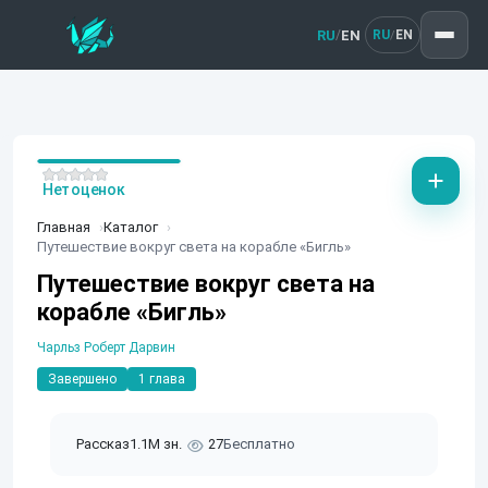
RU
EN
/
RU
EN
/
Нет оценок
Главная
Каталог
Путешествие вокруг света на корабле «Бигль»
Путешествие вокруг света на
корабле «Бигль»
Чарльз Роберт Дарвин
Завершено
1 глава
Рассказ
1.1M зн.
27
Бесплатно