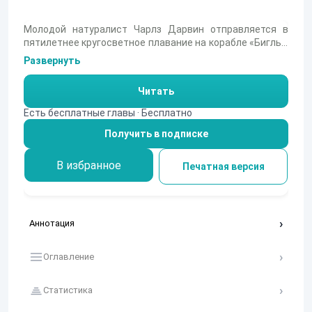
Молодой натуралист Чарлз Дарвин отправляется в
пятилетнее кругосветное плавание на корабле «Бигль»,
чтобы исследовать геологию и естественную историю
Развернуть
далеких стран. Благодаря поддержке капитана Фицроя
он получает уникальную возможность изучать
Читать
неведомые земли, их природу и обитателей. Этот
дневник — не просто отчет об экспедиции, а
Есть бесплатные главы · Бесплатно
захватывающее повествование о приключениях,
Получить в подписке
научных открытиях и зарождении идей, которые
изменят представление человечества о мире.
В избранное
Печатная версия
Аннотация
Оглавление
Статистика