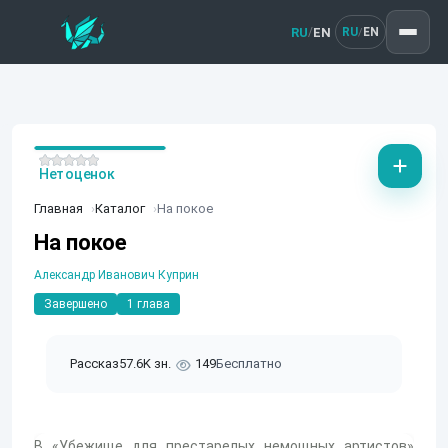
RU
EN
/
RU
EN
/
Нет оценок
Главная
Каталог
На покое
На покое
Александр Иванович Куприн
Завершено
1 глава
Рассказ
57.6K зн.
149
Бесплатно
В «Убежище для престарелых немощных артистов»