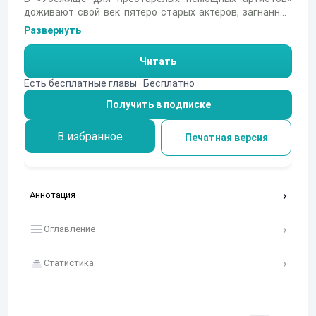
доживают свой век пятеро старых актеров, загнанных
нуждой и болезнями в ветхий особняк. Среди пыли,
Развернуть
запаха табака и больничной тоски они пытаются
сохранить остатки былого достоинства и страсти к
Читать
сцене. Каждый из них — живая драма, полная
несыгранных ролей и несбывшихся надежд. Сможет ли
Есть бесплатные главы · Бесплатно
искусство согреть тех, кого жизнь уже списала со
Получить в подписке
счетов?
В избранное
Печатная версия
Аннотация
Оглавление
Статистика