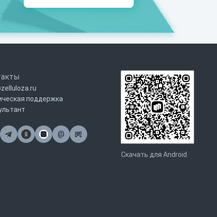
такты
zelluloza.ru
ическая поддержка
ультант
@
Почта
Скачать для Android