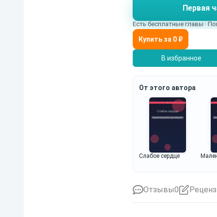
Первая ч
рациональным истина
Есть бесплатные главы · По
В избранное
От этого автора
Слабое сердце
Мален
Отзывы
0
Реценз