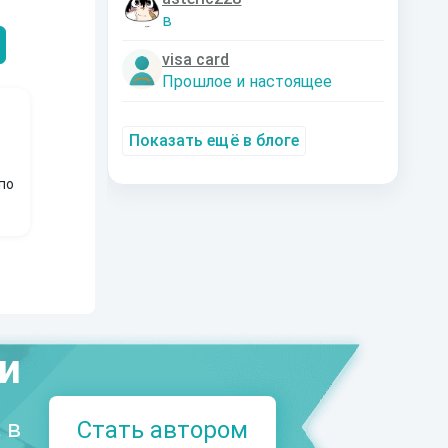
Александрович
nastyaaaacha
Аксюта Янсе
в
visa card
Прошлое и настоящее
Показать ещё в блоге
по
ми
 в
Стать автором