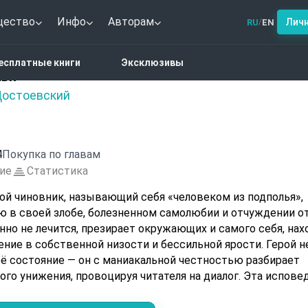
щество
Инфо
Авторам
Лич
RU
EN
/
ски из подполья
есплатные книги
Эксклюзивы
лья
Достоевский
4
Покупка по главам
ие
Статистика
ой чиновник, называющий себя «человеком из подполья»,
ю в своей злобе, болезненном самолюбии и отчуждении о
нно не лечится, презирает окружающих и самого себя, нах
ние в собственной низости и бессильной ярости. Герой н
ё состояние — он с маниакальной честностью разбирает
го унижения, провоцируя читателя на диалог. Эта испове
ым исследованием границ человеческой свободы, воли и
альная логика «подполья» бросает вызов любым