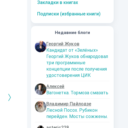
Закладки в книгах
Подписки (избранные книги)
Недавние блоги
Георгий Жуков
Кандидат от «Зелёных»
Георгий Жуков обнародовал
три программные
концепции после получения
удостоверения ЦИК
Алексей
Вагонетка. Тормоза смазать
Владимир Пайлодзе
Лесной Посох. Рубикон
перейден. Мосты сожжены.
РЕБРЯНЫЙ
Дальняя
Кто я? Или как
1. Ксенолог
ЕЙ ЛЮБВИ
экспедиция
найти себя в
пересадочн
современном мире
станции
-121359
Левадский Артем
asteric228