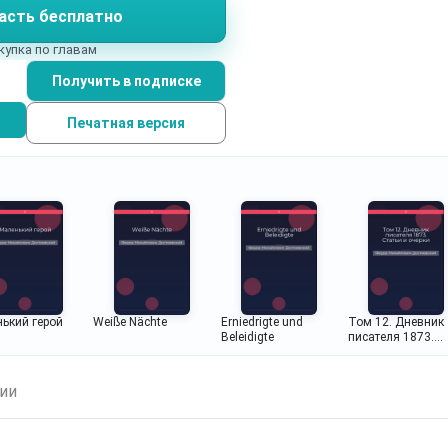
асть бесплатно
м.
купка по главам
Получить в подписке
Печатная версия
ький герой
Weiße Nächte
Erniedrigte und
Том 12. Дневник
Beleidigte
писателя 1873.
Статьи и очерки
ии