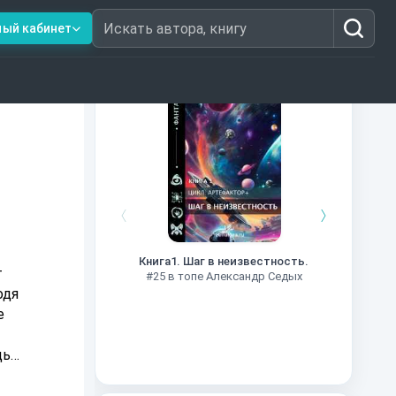
ный кабинет
Искать автора, книгу
Книги из топ-100
Далёкие
Импе
Книга1. Шаг в неизвестность.
#27 в 
т
#25 в топе Александр Седых
одя
е
дь