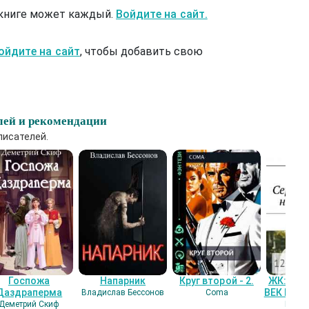
 книге может каждый.
Войдите на сайт.
ойдите на сайт
, чтобы добавить свою
лей и рекомендации
писателей.
Госпожа
Напарник
Круг второй - 2.
ЖК: СЕ
Даздраперма
ВЕК НАШ
Владислав Бессонов
Coma
Деметрий Скиф
Гость