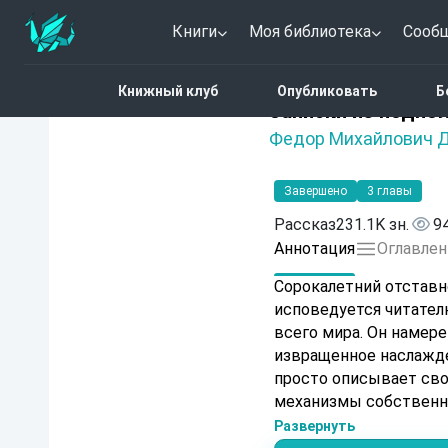
Книги
Моя библиотека
Сооб
Главная
Каталог
Запи
Книжный клуб
Опубликовать
Б
Нет оценок
Записки из подпо
Федор Михайлович 
Завершено
3 главы
Рассказ
231.1K зн.
9
Аннотация
Оглавлен
Сорокалетний отставн
исповедуется читател
всего мира. Он намере
извращенное наслажде
просто описывает сво
механизмы собственно
становится беспощадн
Развернуть
разума, где парадокс