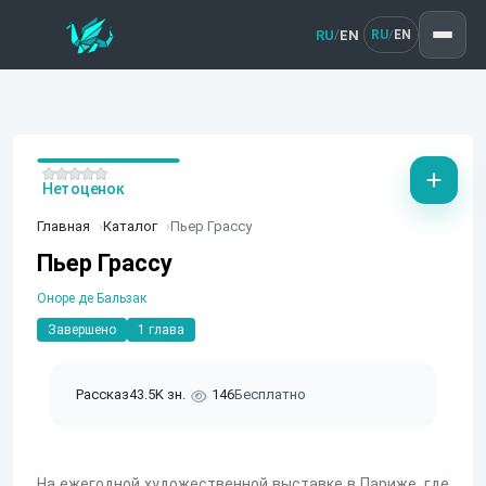
RU
EN
/
RU
EN
/
Нет оценок
Главная
Каталог
Пьер Грассу
Пьер Грассу
Оноре де Бальзак
Завершено
1 глава
Рассказ
43.5K зн.
146
Бесплатно
На ежегодной художественной выставке в Париже, где