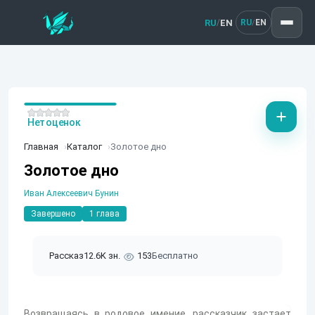
RU
EN
/
RU
EN
/
Нет оценок
Главная
Каталог
Золотое дно
Золотое дно
Иван Алексеевич Бунин
Завершено
1 глава
Рассказ
12.6K зн.
153
Бесплатно
Возвращаясь в родовое имение, рассказчик застает