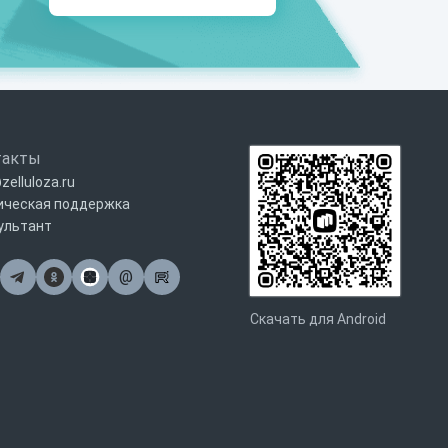
такты
zelluloza.ru
ическая поддержка
ультант
@
Почта
Скачать для Android