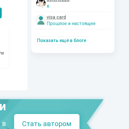
Александрович
nastyaaaacha
Аксюта Янсе
в
visa card
Прошлое и настоящее
Показать ещё в блоге
по
ми
 в
Стать автором