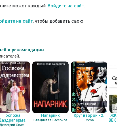
 книге может каждый.
Войдите на сайт.
ойдите на сайт
, чтобы добавить свою
лей и рекомендации
писателей.
Госпожа
Напарник
Круг второй - 2.
ЖК: СЕ
Даздраперма
ВЕК НАШ
Владислав Бессонов
Coma
Деметрий Скиф
Гость