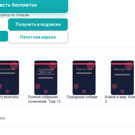
асть бесплатно
купка по главам
Получить в подписке
Печатная версия
гу молчать
Полное собрание
Пожарные собаки
Война и мир. Кни
сочинений. Том 13.
2
Война и мир.
Черновые редакции
и варианты
ии