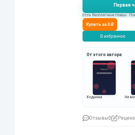
Первая ч
Есть бесплатные главы · По
В избранное
От этого автора
Ходынка
Не мо
Отзывы
0
Реценз