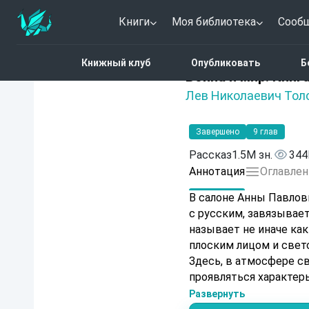
Книги
Моя библиотека
Сооб
Главная
Каталог
Войн
Книжный клуб
Опубликовать
Б
Нет оценок
Война и мир. Книга
Лев Николаевич Тол
Завершено
9 глав
Рассказ
1.5M зн.
344
Аннотация
Оглавлен
В салоне Анны Павло
с русским, завязывает
называет не иначе как
плоским лицом и свет
Здесь, в атмосфере св
проявляться характер
грядущих сражений.
Развернуть