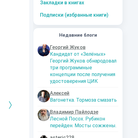
Закладки в книгах
Подписки (избранные книги)
Недавние блоги
Георгий Жуков
Кандидат от «Зелёных»
Георгий Жуков обнародовал
три программные
концепции после получения
удостоверения ЦИК
Алексей
Вагонетка. Тормоза смазать
Владимир Пайлодзе
Лесной Посох. Рубикон
перейден. Мосты сожжены.
РЕБРЯНЫЙ
Дальняя
Кто я? Или как
1. Ксенолог
ЕЙ ЛЮБВИ
экспедиция
найти себя в
пересадочн
современном мире
станции
-121359
Левадский Артем
asteric228