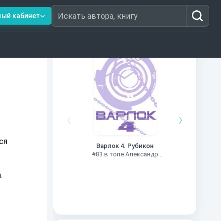
ный кабинет
Искать автора, книгу
Книги из топ-100
Чужие
ся
Варлок 4. Рубикон
#78 в
#83 в топе Александр
Шапочкин
.