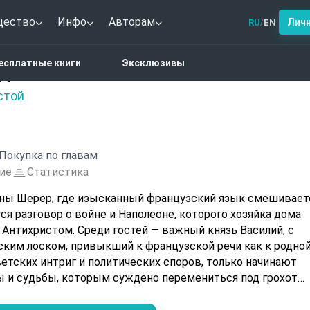
щество
Инфо
Авторам
Лич
RU
EN
/
а и мир. Книга 1
есплатные книги
Эксклюзивы
 1
стой
Покупка по главам
ие
Статистика
вны Шерер, где изысканный французский язык смешивает
ся разговор о войне и Наполеоне, которого хозяйка дома
 Антихристом. Среди гостей — важный князь Василий, с
ским лоском, привыкший к французской речи как к родной
етских интриг и политических споров, только начинают
ы и судьбы, которым суждено перемениться под грохот