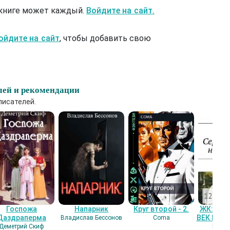
 книге может каждый.
Войдите на сайт.
ойдите на сайт
, чтобы добавить свою
лей и рекомендации
писателей.
Госпожа
Напарник
Круг второй - 2.
ЖК: СЕ
Даздраперма
ВЕК НАШ
Владислав Бессонов
Coma
Деметрий Скиф
Гость