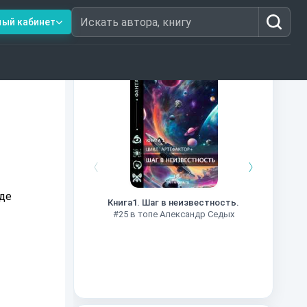
ный кабинет
Искать автора, книгу
Книги из топ-100
Далёкие
Импе
где
Книга1. Шаг в неизвестность.
#27 в 
#25 в топе Александр Седых