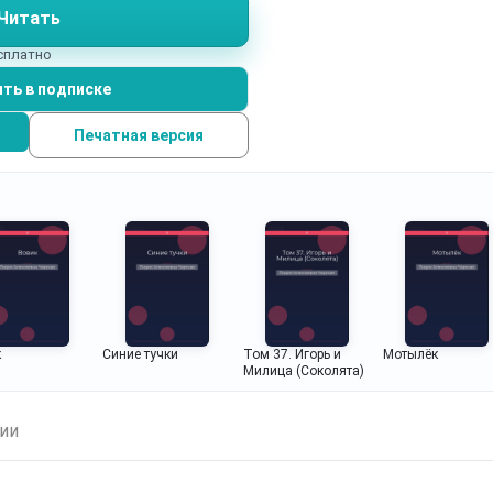
Читать
есплатно
ть в подписке
Печатная версия
к
Синие тучки
Том 37. Игорь и
Мотылёк
Милица (Соколята)
ии