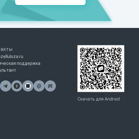
такты
zelluloza.ru
ическая поддержка
ультант
@
Почта
Скачать для Android