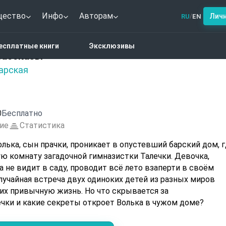
щество
Инфо
Авторам
Лич
RU
EN
/
34. Вечерние рассказы
есплатные книги
Эксклюзивы
 рассказы
арская
0
Бесплатно
ие
Статистика
лька, сын прачки, проникает в опустевший барский дом, 
ую комнату загадочной гимназистки Талечки. Девочка,
 не видит в саду, проводит всё лето взаперти в своём
лучайная встреча двух одиноких детей из разных миров
их привычную жизнь. Но что скрывается за
чки и какие секреты откроет Волька в чужом доме?