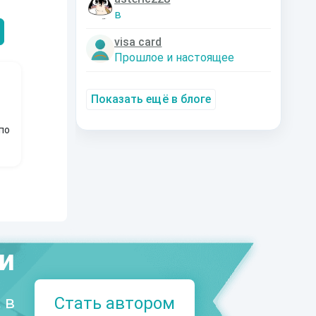
Александрович
nastyaaaacha
Аксюта Янсе
в
visa card
Прошлое и настоящее
Показать ещё в блоге
по
ми
 в
Стать автором