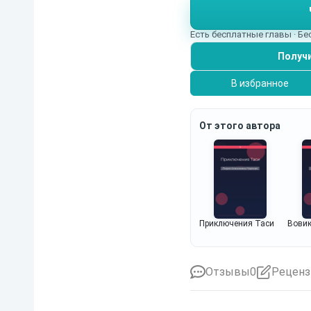
Есть бесплатные главы · Б
Получи
В избранное
От этого автора
Приключения Таси
Вови
Отзывы
0
Реценз