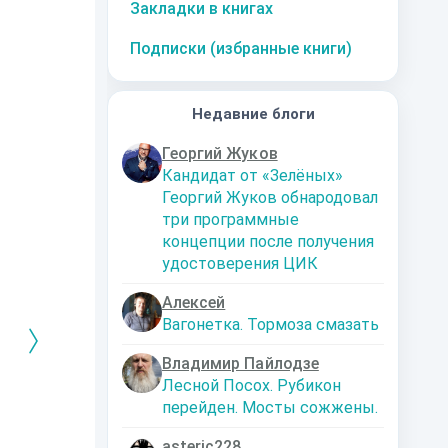
Закладки в книгах
Подписки (избранные книги)
Недавние блоги
Георгий Жуков
Кандидат от «Зелёных»
Георгий Жуков обнародовал
три программные
концепции после получения
удостоверения ЦИК
Алексей
Вагонетка. Тормоза смазать
Владимир Пайлодзе
Лесной Посох. Рубикон
перейден. Мосты сожжены.
РЕБРЯНЫЙ
Дальняя
Кто я? Или как
1. Ксенолог
ЕЙ ЛЮБВИ
экспедиция
найти себя в
пересадочн
современном мире
станции
-121359
Левадский Артем
asteric228