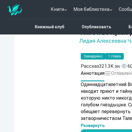
Книги
Моя библиотека
Сооб
Главная
Каталог
Том 
Книжный клуб
Опубликовать
Б
Нет оценок
Том 34. Вечерние
Лидия Алексеевна Ч
Завершено
1 глава
Рассказ
321.3K зн.
6
Аннотация
Оглавлен
Одиннадцатилетний Во
находит приют и тайн
которую никто никогда
голубом гнёздышке. С
обещает перевернуть 
затворничеством Тале
Развернуть