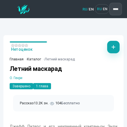
RU
EN
/
RU
EN
/
Нет оценок
Главная
Каталог
Летний маскарад
Летний маскарад
О. Генри
Завершено
1 глава
Рассказ
13.2K зн.
104
Бесплатно
Джефф Питерс и его неизменный компаньон Энди