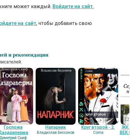
 книге может каждый.
Войдите на сайт.
ойдите на сайт
, чтобы добавить свою
лей и рекомендации
писателей.
Госпожа
Напарник
Круг второй - 2.
ЖК: СЕ
Даздраперма
ВЕК НАШ
Владислав Бессонов
Coma
Деметрий Скиф
Гость