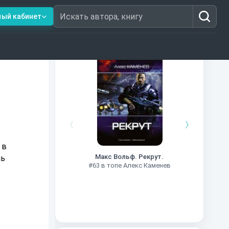
ный кабинет
Искать автора, книгу
Книги из топ-100
#7
 в
Макс Вольф. Рекрут.
нь
#63 в топе Алекс Каменев
?