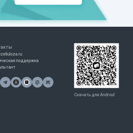
такты
zelluloza.ru
ическая поддержка
ультант
@
Почта
Скачать для Android