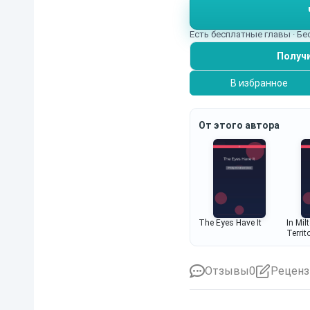
Есть бесплатные главы · Б
Получи
В избранное
От этого автора
The Eyes Have It
In Mi
Territ
Отзывы
0
Реценз