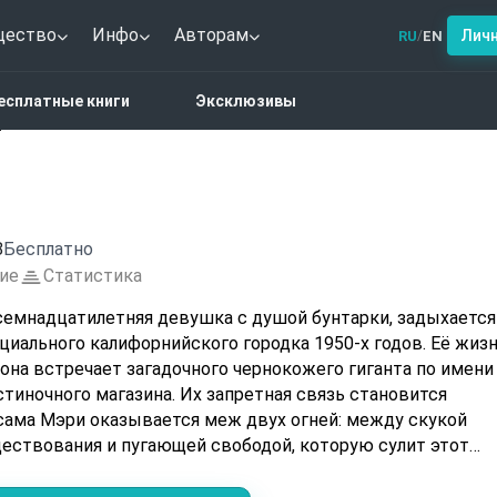
щество
Инфо
Авторам
Лич
RU
EN
/
 And The Giant
есплатные книги
Эксклюзивы
t
8
Бесплатно
ие
Статистика
семнадцатилетняя девушка с душой бунтарки, задыхается
циального калифорнийского городка 1950-х годов. Её жиз
 она встречает загадочного чернокожего гиганта по имени
тиночного магазина. Их запретная связь становится
сама Мэри оказывается меж двух огней: между скукой
ествования и пугающей свободой, которую сулит этот
 ли она вырваться из пут предрассудков, не потеряв себя