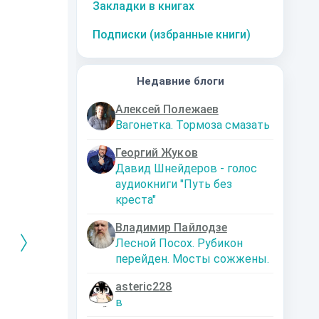
Закладки в книгах
Подписки (избранные книги)
Недавние блоги
Алексей Полежаев
Вагонетка. Тормоза смазать
Георгий Жуков
Давид Шнейдеров - голос
аудиокниги "Путь без
креста"
Владимир Пайлодзе
Лесной Посох. Рубикон
перейден. Мосты сожжены.
asteric228
РЕБРЯНЫЙ
Дальняя
Кто я? Или как
1. Ксенолог
в
ЕЙ ЛЮБВИ
экспедиция
найти себя в
пересадочн
современном мире
станции
-121359
Левадский Артем