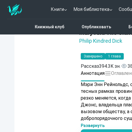
Книги
Моя библиотека
Сооб
Главная
Каталог
Mary
Книжный клуб
Опубликовать
Б
Нет оценок
Mary And The Gian
Philip Kindred Dick
Завершено
1 глава
Рассказ
394.3K зн.
3
Аннотация
Оглавлен
Мэри Энн Рейнольдс, 
тесных рамках провин
резко меняется, когда
Джонс, владельца плас
вызовом обществу, а 
добропорядочного сущ
опасный союз. Сможет
Развернуть