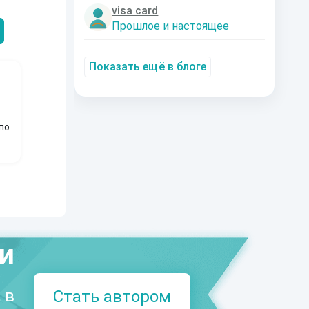
Александрович
nastyaaaacha
Аксюта Янсе
visa card
Прошлое и настоящее
Показать ещё в блоге
по
ми
 в
Стать автором