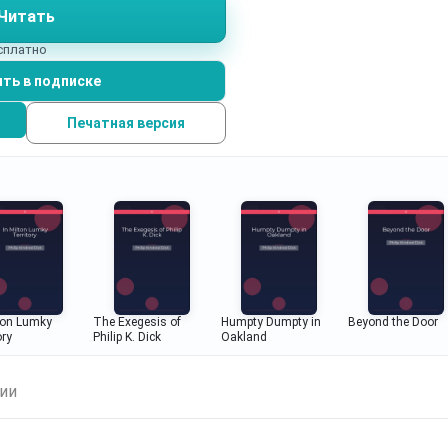
Читать
есплатно
ть в подписке
Печатная версия
lton Lumky
The Exegesis of
Humpty Dumpty in
Beyond the Door
ory
Philip K. Dick
Oakland
ии