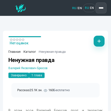
RU
EN
/
RU
EN
/
Нет оценок
Главная
Каталог
Ненужная правда
Ненужная правда
Валерий Яковлевич Брюсов
Завершено
1 глава
Рассказ
25.1K зн.
160
Бесплатно
В этом эссе Валерий Брюсов, поэт и теоретик