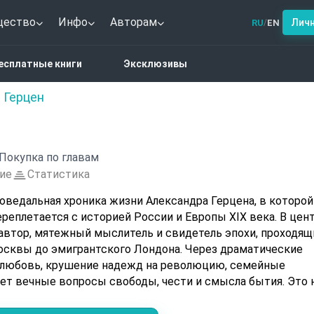
щество
Инфо
Авторам
Лич
RU
EN
/
е и думы
есплатные книги
Эксклюзивы
 Герцен
Покупка по главам
ие
Статистика
оведальная хроника жизни Александра Герцена, в которой
ереплетается с историей России и Европы XIX века. В цен
автор, мятежный мыслитель и свидетель эпохи, проходящ
осквы до эмигрантского Лондона. Через драматические
 любовь, крушение надежд на революцию, семейные
ует вечные вопросы свободы, чести и смысла бытия. Это 
смысле, а живой, страстный монолог, где философские
уют с едкими портретами современников. Книга, в