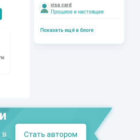
Александрович
nastyaaaacha
Аксюта Янсе
visa card
Прошлое и настоящее
Показать ещё в блоге
по
ми
 в
Стать автором