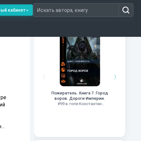
ный кабинет
Искать автора, книгу
Книги из топ-100
Кни
#34 в 
Пожиратель. Книга 7. Город
тре
воров. Дороги Империи.
#99 в топе Константин
ий
Муравьев
не