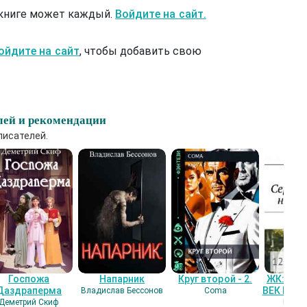
 книге может каждый.
Войдите на сайт.
ойдите на сайт
, чтобы добавить свою
лей и рекомендации
писателей.
Госпожа
Напарник
Круг второй - 2.
ЖК: СЕ
Даздраперма
ВЕК НАШ
Владислав Бессонов
Coma
Деметрий Скиф
Гость