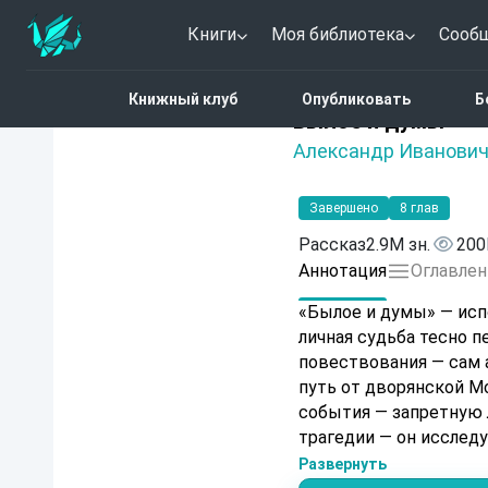
Книги
Моя библиотека
Сооб
Главная
Каталог
Было
Книжный клуб
Опубликовать
Б
Нет оценок
Былое и думы
Александр Иванович
Завершено
8 глав
Рассказ
2.9M зн.
200
Аннотация
Оглавлен
«Былое и думы» — исп
личная судьба тесно п
повествования — сам 
путь от дворянской М
события — запретную
трагедии — он исслед
мемуары в привычном 
Развернуть
размышления соседств