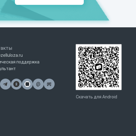
такты
zelluloza.ru
ическая поддержка
ультант
@
Почта
Скачать для Android