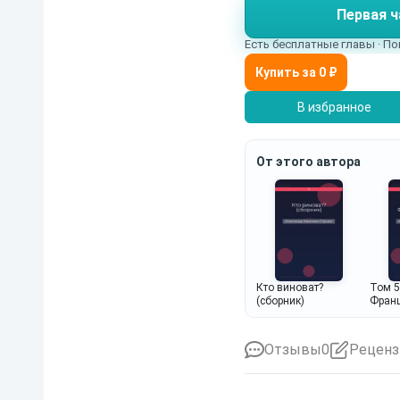
Первая ч
которой каждый может
Есть бесплатные главы · По
В избранное
От этого автора
Кто виноват?
Том 5
(сборник)
Франц
Отзывы
0
Реценз