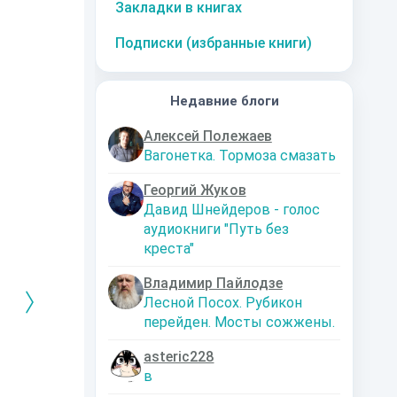
Закладки в книгах
Подписки (избранные книги)
Недавние блоги
Алексей Полежаев
Вагонетка. Тормоза смазать
Георгий Жуков
Давид Шнейдеров - голос
аудиокниги "Путь без
креста"
Владимир Пайлодзе
Лесной Посох. Рубикон
перейден. Мосты сожжены.
asteric228
РЕБРЯНЫЙ
Дальняя
Кто я? Или как
1. Ксенолог
в
ЕЙ ЛЮБВИ
экспедиция
найти себя в
пересадочн
современном мире
станции
-121359
Левадский Артем