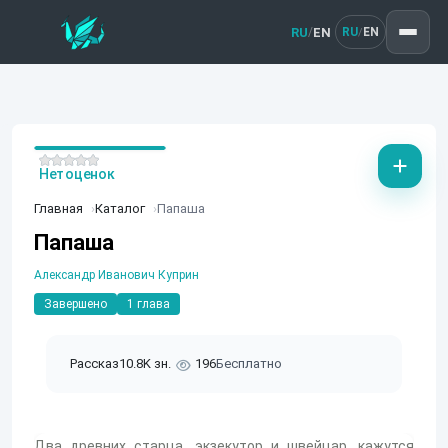
RU
EN
/
RU
EN
/
Нет оценок
Главная
Каталог
Папаша
Папаша
Александр Иванович Куприн
Завершено
1 глава
Рассказ
10.8K зн.
196
Бесплатно
Два древних старца, экзекутор и швейцар, кажутся