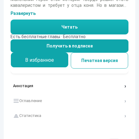
кавалеристом и требует у отца коня. Но в магазине
игрушек лошадей не оказалось, и находчивый мальчик
Развернуть
вместе с папой отправляется на поиски материалов,
чтобы сделать её самому. Им предстоит обойти
Читать
мастеров и фабрики, раздобыть картон, колёса, гриву и
даже гвозди, чтобы собрать идеального скакуна.
Есть бесплатные главы · Бесплатно
Смогут ли они преодолеть все препятствия и создать
Получить в подписке
коня своей мечты?
В избранное
Печатная версия
Аннотация
Оглавление
Статистика