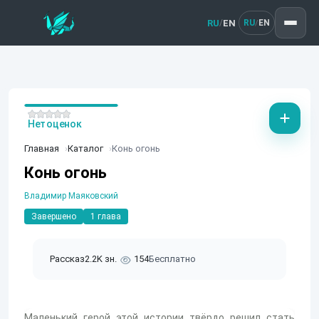
RU
EN
/
RU
EN
/
Нет оценок
Главная
Каталог
Конь огонь
Конь огонь
Владимир Маяковский
Завершено
1 глава
Рассказ
2.2K зн.
154
Бесплатно
Маленький герой этой истории твёрдо решил стать