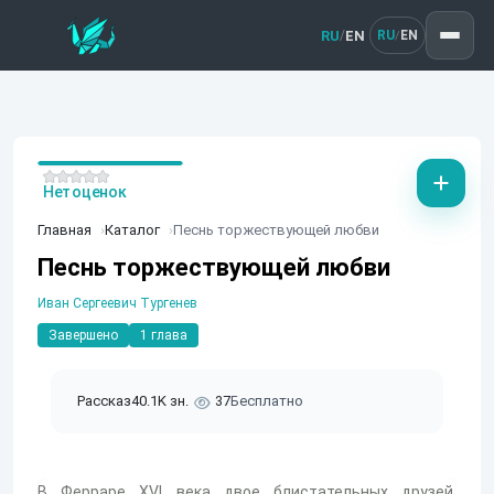
RU
EN
/
RU
EN
/
Нет оценок
Главная
Каталог
Песнь торжествующей любви
Песнь торжествующей любви
Иван Сергеевич Тургенев
Завершено
1 глава
Рассказ
40.1K зн.
37
Бесплатно
В Ферраре XVI века двое блистательных друзей,