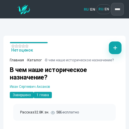
RU
EN
/
RU
EN
/
Нет оценок
Главная
Каталог
В чем наше историческое назначение?
В чем наше историческое
назначение?
Иван Сергеевич Аксаков
Завершено
1 глава
Рассказ
32.8K зн.
58
Бесплатно