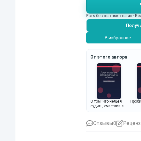
Есть бесплатные главы · Б
Получи
В избранное
От этого автора
О том, что нельзя
Проб
судить, счастлив ли
кто-нибудь, пока он
не умер
Отзывы
0
Реценз