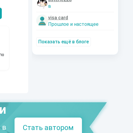
Александрович
nastyaaaacha
Аксюта Янсе
в
visa card
Прошлое и настоящее
Показать ещё в блоге
по
ми
 в
Стать автором