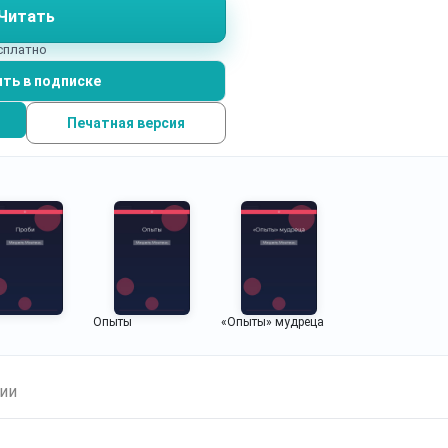
Читать
есплатно
ть в подписке
Печатная версия
и
Опыты
«Опыты» мудреца
ии