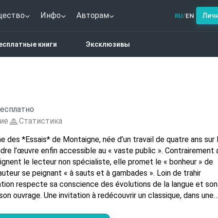
щество
Инфо
Авторам
Лич
RU
EN
/
ssais - Livre II
есплатные книги
Эксклюзивы
есплатно
ие
Статистика
 des *Essais* de Montaigne, née d’un travail de quatre ans sur 
ndre l’œuvre enfin accessible au « vaste public ». Contrairement 
ignent le lecteur non spécialiste, elle promet le « bonheur » de
’auteur se peignant « à sauts et à gambades ». Loin de trahir
tion respecte sa conscience des évolutions de la langue et son
son ouvrage. Une invitation à redécouvrir un classique, dans une
te la verve et l’intimité.