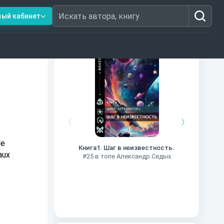
ный кабинет
Искать автора, книгу
Книги из топ-100
Далёкие
Импе
le
Книга1. Шаг в неизвестность.
#27 в 
aux
#25 в топе Александр Седых