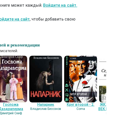
 книге может каждый.
Войдите на сайт.
ойдите на сайт
, чтобы добавить свою
лей и рекомендации
писателей.
Госпожа
Напарник
Круг второй - 2.
ЖК: СЕ
Даздраперма
ВЕК НАШ
Владислав Бессонов
Coma
Деметрий Скиф
Гость