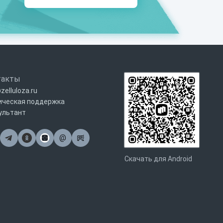
такты
zelluloza.ru
ическая поддержка
ультант
@
Почта
Скачать для Android