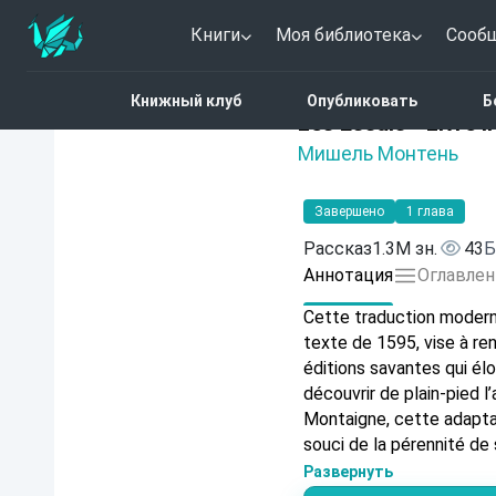
Книги
Моя библиотека
Сооб
Главная
Каталог
Les E
Книжный клуб
Опубликовать
Б
Нет оценок
Les Essais - Livre II
Мишель Монтень
Завершено
1 глава
Рассказ
1.3M зн.
43
Б
Аннотация
Оглавлен
Cette traduction moderne
texte de 1595, vise à re
éditions savantes qui élo
découvrir de plain-pied l
Montaigne, cette adapta
souci de la pérennité de 
langue qui en restitue tou
Развернуть