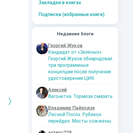
Закладки в книгах
Подписки (избранные книги)
Недавние блоги
Георгий Жуков
Кандидат от «Зелёных»
Георгий Жуков обнародовал
три программные
концепции после получения
удостоверения ЦИК
Алексей
Вагонетка. Тормоза смазать
Владимир Пайлодзе
Лесной Посох. Рубикон
перейден. Мосты сожжены.
РЕБРЯНЫЙ
Дальняя
Кто я? Или как
1. Ксенолог
ЕЙ ЛЮБВИ
экспедиция
найти себя в
пересадочн
современном мире
станции
-121359
Левадский Артем
asteric228