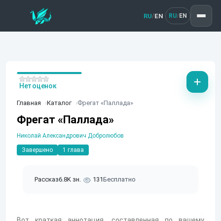
RU
EN
/
RU
EN
/
Нет оценок
Главная
Каталог
Фрегат «Паллада»
Фрегат «Паллада»
Николай Александрович Добролюбов
Завершено
1 глава
Рассказ
6.8K зн.
131
Бесплатно
Вот краткая аннотация, составленная по вашему