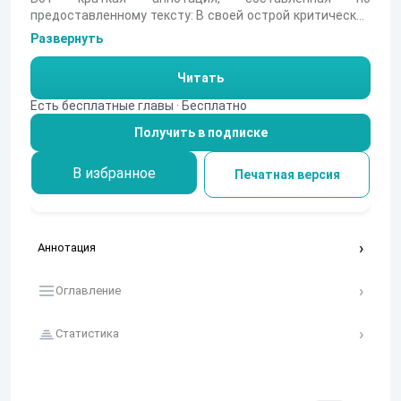
предоставленному тексту: В своей острой критической
статье Николай Александрович Добролюбов
Развернуть
беспощадно разбирает современное ему состояние
русской поэзии, погрязшей, по его мнению, в пустоте и
Читать
подражательстве. Автор выделяет новый «особый род»
стихотворных произведений — нечто среднее между
Есть бесплатные главы · Бесплатно
пародией и бездарным перепевом, заполонившим
Получить в подписке
страницы журналов. Он проводит резкую грань между
теми, кто осознанно создает «пустенькие стишки», и
теми юными дарованиями, которые искренне верят в
В избранное
Печатная версия
свою поэтическую миссию. Читателю предстоит
узнать, кому из этих «добродушных юношей» и
признанных авторов достанется беспощадный
приговор строгого литературного критика.
Аннотация
Оглавление
Статистика