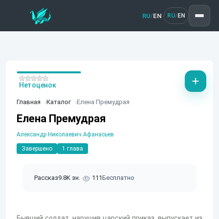
RU
EN
/
RU
EN
/
Нет оценок
Главная
Каталог
Елена Премудрая
Елена Премудрая
Александр Николаевич Афанасьев
Завершено
1 глава
Рассказ
9.8K зн.
111
Бесплатно
Бывший солдат, нарушив царский приказ, выпускает из