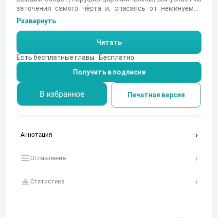
заточения самого чёрта и, спасаясь от неминуемой
расправы, пускается в бега. Оставшись без службы и
Развернуть
хлеба, он уже готов проклясть свою судьбу, как вдруг
является обещанный нечистый с предложением
Читать
помощи. Но за услугу чёрта придётся платить, и герой
оказывается втянут в череду опасных и хитроумных
Есть бесплатные главы · Бесплатно
испытаний, где на кону стоит его жизнь.
Получить в подписке
В избранное
Печатная версия
Аннотация
Оглавление
Статистика