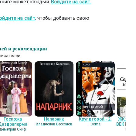
 книге может каждый.
Войдите на сайт.
ойдите на сайт
, чтобы добавить свою
лей и рекомендации
писателей.
Госпожа
Напарник
Круг второй - 2.
ЖК: СЕ
Даздраперма
ВЕК НАШ
Владислав Бессонов
Coma
Деметрий Скиф
Гость