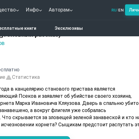
щество
Инфо
Авторам
Лич
RU
EN
/
ская спичка (уголовный рассказ)
есплатные книги
Эксклюзивы
(уголовный рассказ)
ов
сплатно
ие
Статистика
года в канцелярию станового пристава является
яющий Псеков и заявляет об убийстве своего хозяина,
орнета Марка Ивановича Кляузова. Дверь в спальню убито
 занавешено, а вокруг флигеля уже собралась
 Что скрывается за зловещей зеленой занавеской и кто н
 исчезновении корнета? Сыщикам предстоит распутать э
ное неожиданных поворотов и комичных нелепостей.