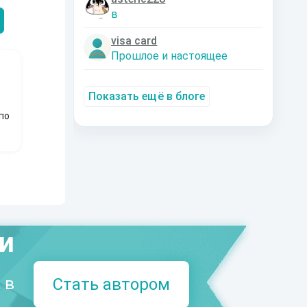
в
visa card
Прошлое и настоящее
Показать ещё в блоге
по
ми
 в
Стать автором