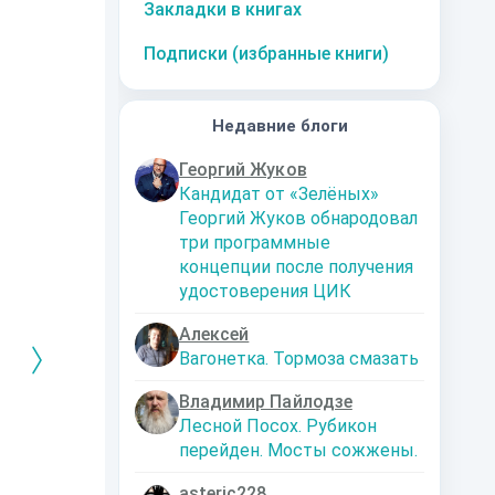
Закладки в книгах
Подписки (избранные книги)
Недавние блоги
Георгий Жуков
Кандидат от «Зелёных»
Георгий Жуков обнародовал
три программные
концепции после получения
удостоверения ЦИК
Алексей
Вагонетка. Тормоза смазать
Владимир Пайлодзе
Лесной Посох. Рубикон
РЕБРЯНЫЙ
Дальняя
Кто я? Или как
1. Ксенолог
перейден. Мосты сожжены.
ЕЙ ЛЮБВИ
экспедиция
найти себя в
пересадочн
современном мире
станции
-121359
Левадский Артем
Александрович
nastyaaaacha
Аксюта Янсе
asteric228