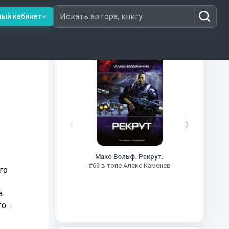
ный кабинет
Искать автора, книгу
Книги из топ-100
#7
Макс Вольф. Рекрут.
#63 в топе Алекс Каменев
го
а
то