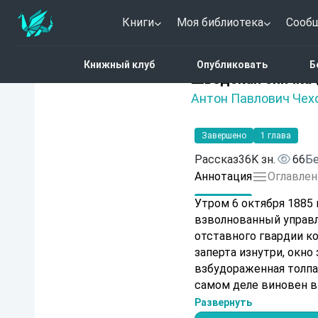
Книги
Моя библиотека
Сооб
Главная
Каталог
Швед
Книжный клуб
Опубликовать
Б
Нет оценок
Шведская спичка 
Антон Павлович Чех
Завершено
1 глава
Рассказ
36K зн.
66
Бе
Аннотация
Оглавлен
Утром 6 октября 1885 
взволнованный управл
отставного гвардии к
заперта изнутри, окно
взбудораженная толпа.
самом деле виновен в
загадочное дело, пол
Развернуть