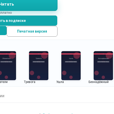
Читать
есплатно
ть в подписке
Печатная версия
атели
Тревога
Ушла
Безнадёжный
ии