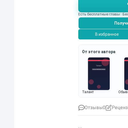
Есть бесплатные главы · Б
Получи
В избранное
От этого автора
Талант
Обыв
Отзывы
0
Реценз