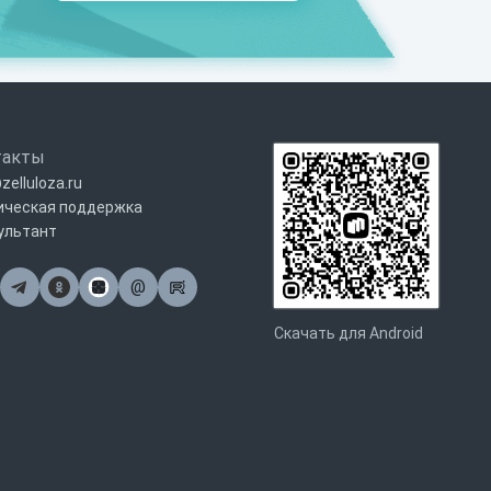
такты
zelluloza.ru
ическая поддержка
ультант
@
Почта
Скачать для Android