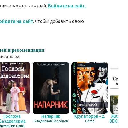
 книге может каждый.
Войдите на сайт.
ойдите на сайт
, чтобы добавить свою
лей и рекомендации
писателей.
Госпожа
Напарник
Круг второй - 2.
ЖК: СЕ
Даздраперма
ВЕК НАШ
Владислав Бессонов
Coma
Деметрий Скиф
Гость