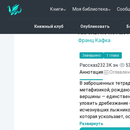
Книги
Моя библиотека
Сооб
Главная
Каталог
Анге
Книжный клуб
Опубликовать
Б
Нет оценок
Ангелы не летают
Франц Кафка
Завершено
1 глава
Рассказ
232.3K зн.
5
Аннотация
Оглавлен
В заброшенных тетрад
метафизикой, рождают
вершины — единствен
уловить дребезжание 
исчезнувших лыжников
которая ускользает, о
Развернуть