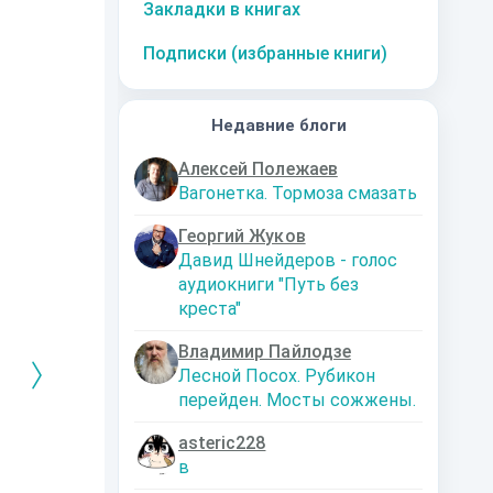
Закладки в книгах
Подписки (избранные книги)
Недавние блоги
Алексей Полежаев
Вагонетка. Тормоза смазать
Георгий Жуков
Давид Шнейдеров - голос
аудиокниги "Путь без
креста"
Владимир Пайлодзе
Лесной Посох. Рубикон
перейден. Мосты сожжены.
asteric228
РЕБРЯНЫЙ
Дальняя
Кто я? Или как
1. Ксенолог
в
ЕЙ ЛЮБВИ
экспедиция
найти себя в
пересадочн
современном мире
станции
-121359
Левадский Артем