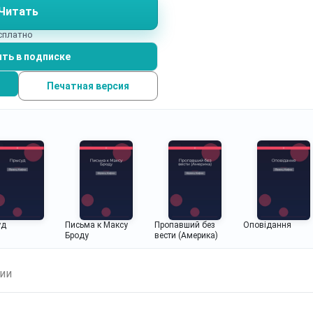
Читать
есплатно
ть в подписке
Печатная версия
уд
Письма к Максу
Пропавший без
Оповідання
Броду
вести (Америка)
ии