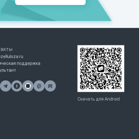
такты
zelluloza.ru
ическая поддержка
ультант
@
Почта
Скачать для Android