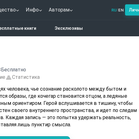
щество
Инфо
Авторам
Лич
RU
EN
/
лы не летают
есплатные книги
Эксклюзивы
3
Бесплатно
ие
Статистика
ях человека, чье сознание расколото между бытом и
ся образы, где кочегар становится отцом, а ледяные
ным ориентиром. Герой вслушивается в тишину, чтобы
стен своего внутреннего пространства, и идет по следам
. Каждая запись — это попытка удержать реальность,
ставляя лишь пунктир смысла.