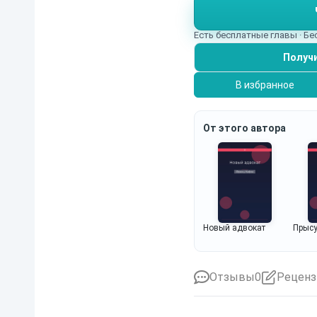
Есть бесплатные главы · Б
Получи
В избранное
От этого автора
Новый адвокат
Прыс
Отзывы
0
Реценз