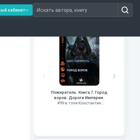
ный кабинет
Искать автора, книгу
Книги из топ-100
Кни
#34 в 
Пожиратель. Книга 7. Город
воров. Дороги Империи.
#99 в топе Константин
Муравьев