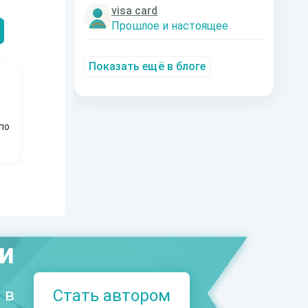
Александрович
nastyaaaacha
Аксюта Янсе
visa card
Прошлое и настоящее
Показать ещё в блоге
по
ми
 в
Стать автором