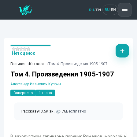
RU
EN
/
RU
EN
/
Нет оценок
Главная
Каталог
Том 4. Произведения 1905-1907
Том 4. Произведения 1905-1907
Александр Иванович Куприн
Завершено
1 глава
Рассказ
913.5K зн.
76
Бесплатно
В захолустном гарнизоне поручик Ромашов, молодой и