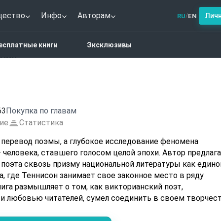
щество
Инфо
Авторам
Лич
RU
EN
/
левские идиллии
есплатные книги
Эксклюзивы
ллии
63
Покупка по главам
ие
Статистика
 перевод поэмы, а глубокое исследование феномена
 человека, ставшего голосом целой эпохи. Автор предлаг
 поэта сквозь призму национальной литературы как едино
, где Теннисон занимает свое законное место в ряду
ига размышляет о том, как викторианский поэт,
и любовью читателей, сумел соединить в своем творчес
духом своего времени. Это увлекательное путешествие в
ия и искусство вступают в неожиданный диалог, а личнос