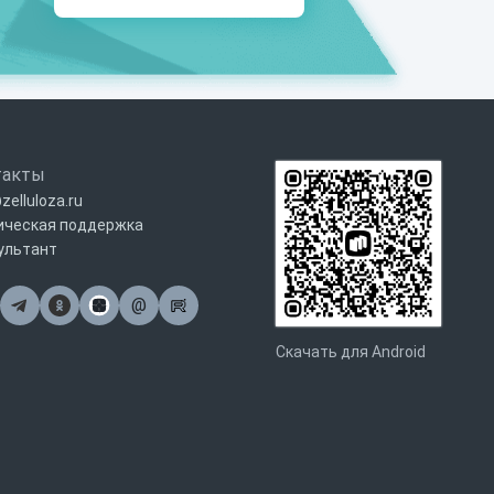
такты
zelluloza.ru
ическая поддержка
ультант
@
Почта
Скачать для Android