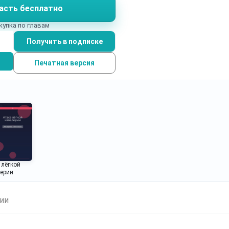
асть бесплатно
ючом к пониманию целой литературной галереи.
купка по главам
Получить в подписке
Печатная версия
 лёгкой
ерии
ии