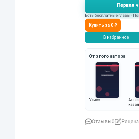
Первая ч
творца становится кл
Есть бесплатные главы · По
В избранное
От этого автора
Улисс
Атака
кавал
Отзывы
0
Реценз