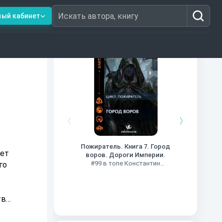
ный кабинет
Искать автора, книгу
Книги из топ-100
Кни
#34 в 
Пожиратель. Книга 7. Город
ает
воров. Дороги Империи.
#99 в топе Константин
го
Муравьев
тве
ть