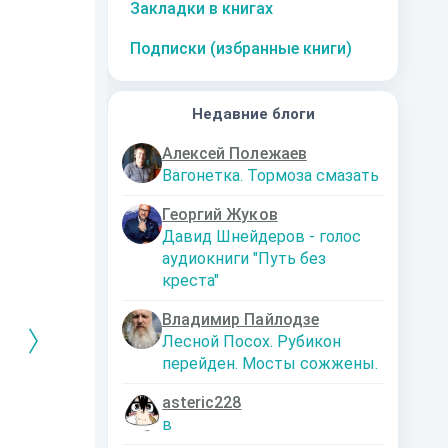
Закладки в книгах
Подписки (избранные книги)
Недавние блоги
Алексей Полежаев
Вагонетка. Тормоза смазать
Георгий Жуков
Давид Шнейдеров - голос
аудиокниги "Путь без
креста"
Владимир Пайлодзе
Лесной Посох. Рубикон
перейден. Мосты сожжены.
asteric228
РЕБРЯНЫЙ
Дальняя
Кто я? Или как
1. Ксенолог
в
ЕЙ ЛЮБВИ
экспедиция
найти себя в
пересадочн
современном мире
станции
-121359
Левадский Артем