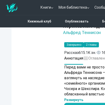
Книги
Моя библиотека
Сооб
Главная
Каталог
Коро
Книжный клуб
Опубликовать
Б
Нет оценок
Королевские иди
Альфред Теннисон
Завершено
2 главы
Рассказ
615.1K зн.
1
Аннотация
Оглавлен
Перед вами не просто
Альфреда Теннисона —
взглянуть на наследие
«семейного» организма
Чосера и Шекспира. Кн
обласканный властью 
«вечные ценности» с 
Развернуть
мир поэзии, где истор