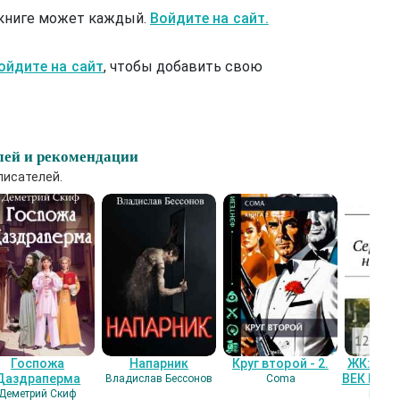
 книге может каждый.
Войдите на сайт.
ойдите на сайт
, чтобы добавить свою
лей и рекомендации
писателей.
Госпожа
Напарник
Круг второй - 2.
ЖК: СЕ
Даздраперма
ВЕК НАШ
Владислав Бессонов
Coma
Деметрий Скиф
Гость