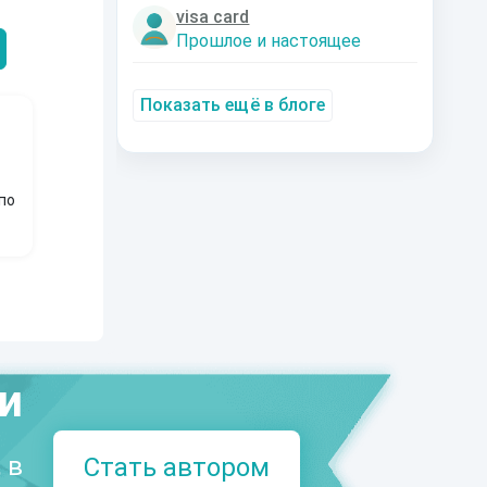
Александрович
nastyaaaacha
Аксюта Янсе
visa card
Прошлое и настоящее
Показать ещё в блоге
по
ми
 в
Стать автором