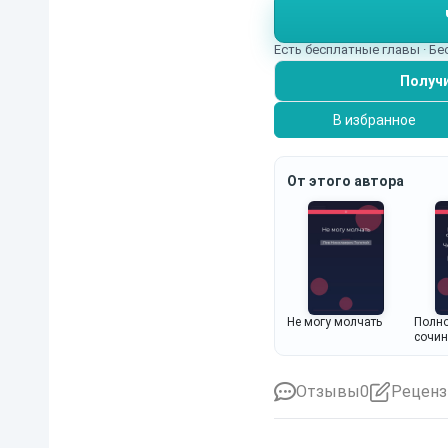
Есть бесплатные главы · Б
Получи
В избранное
От этого автора
Не могу молчать
Полно
сочин
Война
Черно
и вар
Отзывы
0
Реценз