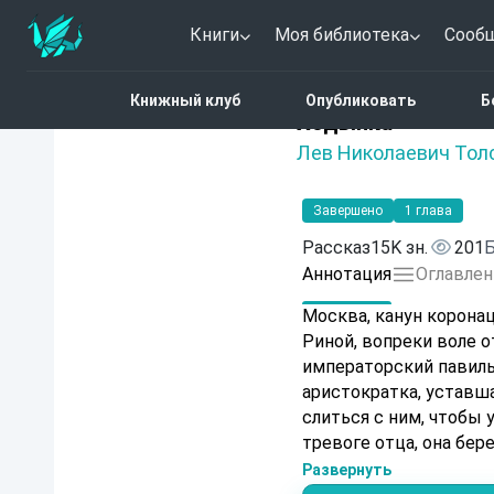
Книги
Моя библиотека
Сооб
Главная
Каталог
Ход
Книжный клуб
Опубликовать
Б
Нет оценок
Ходынка
Лев Николаевич Тол
Завершено
1 глава
Рассказ
15K зн.
201
Б
Аннотация
Оглавлен
Москва, канун коронац
Риной, вопреки воле о
императорский павиль
аристократка, уставша
слиться с ним, чтобы
тревоге отца, она бер
благоразумной, еще не
Развернуть