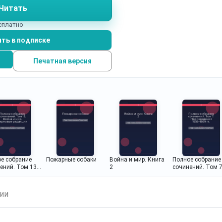
Читать
есплатно
ть в подписке
Печатная версия
е собрание
Пожарные собаки
Война и мир. Книга
Полное собрание
ений. Том 13.
2
сочинений. Том 7
 и мир.
Произведения
вые редакции
1856–1869 гг.
ианты
Дядюшкино
ии
благословение