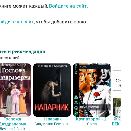
 книге может каждый.
Войдите на сайт.
ойдите на сайт
, чтобы добавить свою
лей и рекомендации
писателей.
Госпожа
Напарник
Круг второй - 2.
ЖК: СЕ
Даздраперма
ВЕК НАШ
Владислав Бессонов
Coma
Деметрий Скиф
Гость