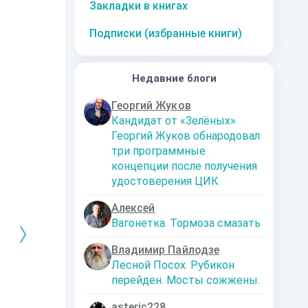
Закладки в книгах
Подписки (избранные книги)
Недавние блоги
Георгий Жуков
Кандидат от «Зелёных»
Георгий Жуков обнародовал
три программные
концепции после получения
удостоверения ЦИК
Алексей
Вагонетка. Тормоза смазать
Владимир Пайлодзе
Лесной Посох. Рубикон
перейден. Мосты сожжены.
РЕБРЯНЫЙ
Дальняя
Кто я? Или как
1. Ксенолог
ЕЙ ЛЮБВИ
экспедиция
найти себя в
пересадочн
современном мире
станции
-121359
Левадский Артем
asteric228