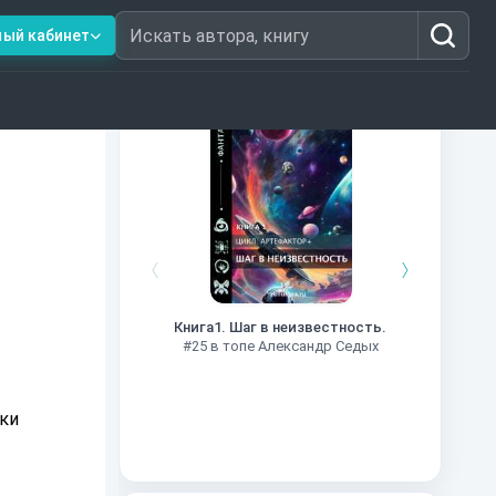
ный кабинет
Искать автора, книгу
Книги из топ-100
Далёкие
Импе
Книга1. Шаг в неизвестность.
#27 в 
#25 в топе Александр Седых
еки