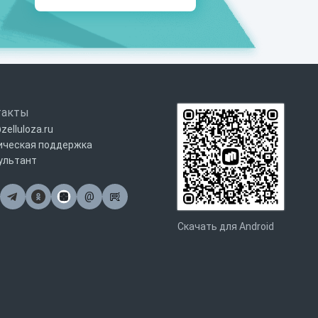
такты
zelluloza.ru
ическая поддержка
ультант
@
Почта
Скачать для Android