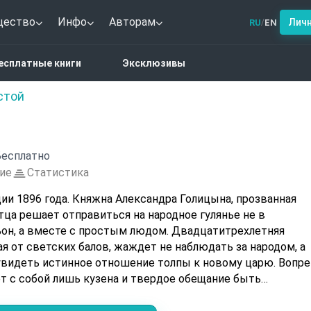
щество
Инфо
Авторам
Лич
RU
EN
/
ынка
есплатные книги
Эксклюзивы
стой
есплатно
ие
Статистика
ии 1896 года. Княжна Александра Голицына, прозванная
тца решает отправиться на народное гулянье не в
он, а вместе с простым людом. Двадцатитрехлетняя
я от светских балов, жаждет не наблюдать за народом, а
 увидеть истинное отношение толпы к новому царю. Вопр
ет с собой лишь кузена и твердое обещание быть
 зная, что ее ждет на Ходынском поле.