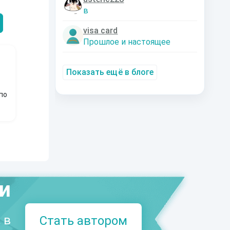
Александрович
nastyaaaacha
Аксюта Янсе
в
visa card
Прошлое и настоящее
Показать ещё в блоге
по
ми
 в
Стать автором