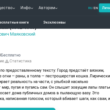
щество
Инфо
Авторам
Лич
RU
EN
/
1. Стихотворения (1912-1917)
есплатные книги
Эксклюзивы
ния (1912-1917)
ович Маяковский
8
Бесплатно
ие
Статистика
тавленному тексту: Город предстаёт вязким,
е огни — раны, а толпа — пестрошерстая кошка. Лирическ
дирает реальность на части, с улыбкой насильно
 мир, пугая и пугаясь сам. Он слышит зовущие лапы плать
бросает дома публичных домов в пылающую вазу. Это
а, написанная голосом, который вбивает шаги, как сваи, 
 улиц.