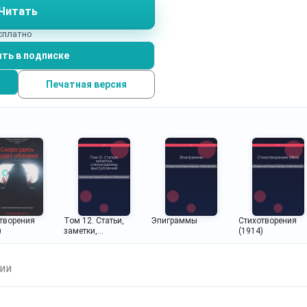
Читать
есплатно
ть в подписке
Печатная версия
творения
Том 12. Статьи,
Эпиграммы
Стихотворения
)
заметки,
(1914)
стенограммы
выступлений
ии