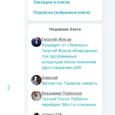
Закладки в книгах
Подписки (избранные книги)
Недавние блоги
Георгий Жуков
Кандидат от «Зелёных»
Георгий Жуков обнародовал
три программные
концепции после получения
удостоверения ЦИК
Алексей
Вагонетка. Тормоза смазать
Владимир Пайлодзе
Лесной Посох. Рубикон
перейден. Мосты сожжены.
РЕБРЯНЫЙ
Дальняя
Кто я? Или как
1. Ксенолог
ЕЙ ЛЮБВИ
экспедиция
найти себя в
пересадочн
современном мире
станции
-121359
Левадский Артем
asteric228