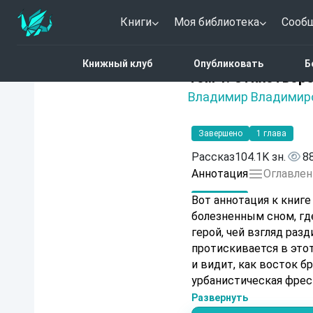
Книги
Моя библиотека
Сооб
Главная
Каталог
Том 
Книжный клуб
Опубликовать
Б
Нет оценок
Том 1. Стихотворе
Владимир Владимир
Завершено
1 глава
Рассказ
104.1K зн.
8
Аннотация
Оглавлен
Вот аннотация к книге по предос
болезненным сном, гд
герой, чей взгляд раз
протискивается в этот
и видит, как восток 
урбанистическая фреск
бросает дробь в бубны
Развернуть