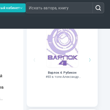
ный кабинет
Искать автора, книгу
Книги из топ-100
Чужие
Варлок 4. Рубикон
#78 в
ий
#83 в топе Александр
Шапочкин
ев
и