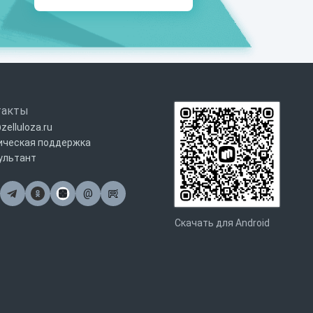
такты
zelluloza.ru
ическая поддержка
ультант
@
Почта
Скачать для Android