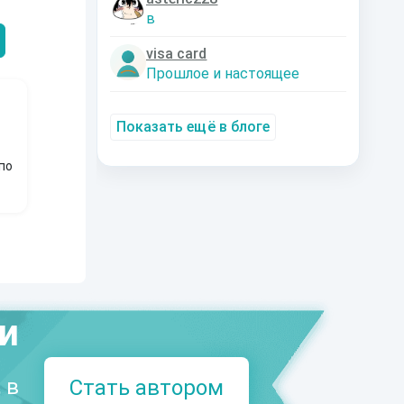
Александрович
nastyaaaacha
Аксюта Янсе
в
visa card
Прошлое и настоящее
Показать ещё в блоге
по
ми
 в
Стать автором