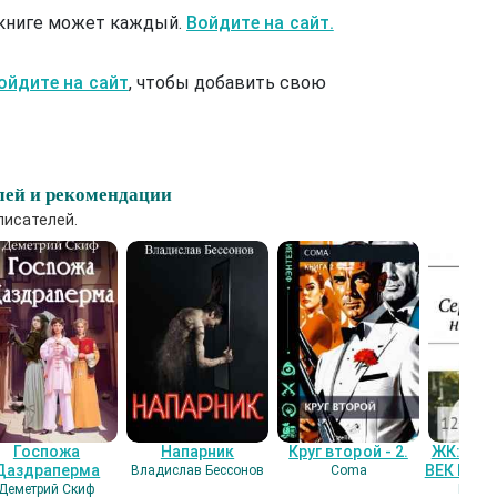
 книге может каждый.
Войдите на сайт.
ойдите на сайт
, чтобы добавить свою
лей и рекомендации
писателей.
Госпожа
Напарник
Круг второй - 2.
ЖК: СЕ
Даздраперма
ВЕК НАШ
Владислав Бессонов
Coma
Деметрий Скиф
Гость