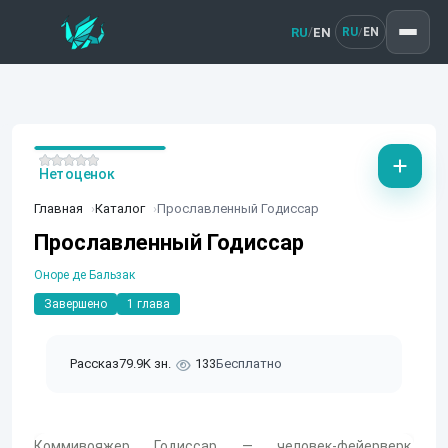
RU
EN
/
RU
EN
/
Нет оценок
Главная
Каталог
Прославленный Годиссар
Прославленный Годиссар
Оноре де Бальзак
Завершено
1 глава
Рассказ
79.9K зн.
133
Бесплатно
Коммивояжер Годиссар — человек-фейерверк,